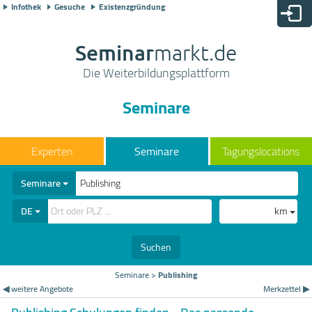
Infothek
Gesuche
Existenzgründung
Seminar
markt.de
Die Weiterbildungsplattform
Seminare
Seminare
Tagungslocations
Seminare
DE
km
Suchen
Seminare
>
Publishing
◀ weitere Angebote
Merkzettel ▶