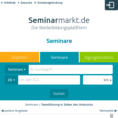
Infothek
Gesuche
Existenzgründung
Seminar
markt.de
Die Weiterbildungsplattform
Seminare
Seminare
Tagungslocations
Seminare
DE
km
Suchen
Seminare
>
Teamführung in Zeiten des Umbruchs
◀ weitere Angebote
Merkzettel ▶