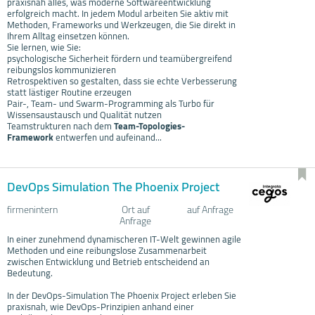
praxisnah alles, was moderne Softwareentwicklung
erfolgreich macht. In jedem Modul arbeiten Sie aktiv mit
Methoden, Frameworks und Werkzeugen, die Sie direkt in
Ihrem Alltag einsetzen können.
Sie lernen, wie Sie:
psychologische Sicherheit fördern und teamübergreifend
reibungslos kommunizieren
Retrospektiven so gestalten, dass sie echte Verbesserung
statt lästiger Routine erzeugen
Pair-, Team- und Swarm-Programming als Turbo für
Wissensaustausch und Qualität nutzen
Teamstrukturen nach dem
Team-Topologies-
Framework
entwerfen und aufeinand...
DevOps Simulation The Phoenix Project
firmenintern
Ort auf
auf Anfrage
Anfrage
In einer zunehmend dynamischeren IT-Welt gewinnen agile
Methoden und eine reibungslose Zusammenarbeit
zwischen Entwicklung und Betrieb entscheidend an
Bedeutung.
In der DevOps-Simulation The Phoenix Project erleben Sie
praxisnah, wie DevOps-Prinzipien anhand einer