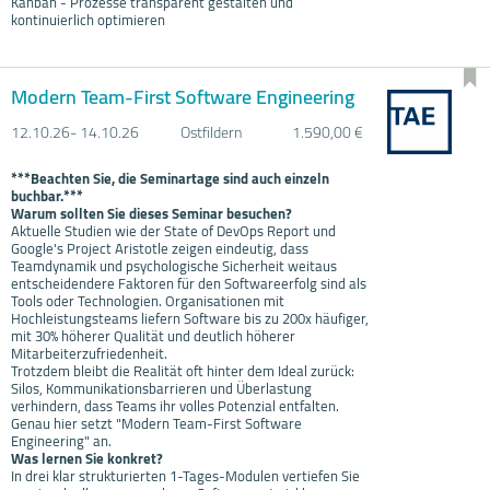
Kanban - Prozesse transparent gestalten und
kontinuierlich optimieren
Modern Team-First Software Engineering
12.10.
26- 14.10.
26
Ostfildern
1.590,00 €
***Beachten Sie, die Seminartage sind auch einzeln
buchbar.***
Warum sollten Sie dieses Seminar besuchen?
Aktuelle Studien wie der State of DevOps Report und
Google's Project Aristotle zeigen eindeutig, dass
Teamdynamik und psychologische Sicherheit weitaus
entscheidendere Faktoren für den Softwareerfolg sind als
Tools oder Technologien. Organisationen mit
Hochleistungsteams liefern Software bis zu 200x häufiger,
mit 30% höherer Qualität und deutlich höherer
Mitarbeiterzufriedenheit.
Trotzdem bleibt die Realität oft hinter dem Ideal zurück:
Silos, Kommunikationsbarrieren und Überlastung
verhindern, dass Teams ihr volles Potenzial entfalten.
Genau hier setzt "Modern Team-First Software
Engineering" an.
Was lernen Sie konkret?
In drei klar strukturierten 1-Tages-Modulen vertiefen Sie