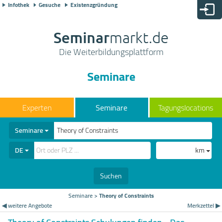
Infothek
Gesuche
Existenzgründung
Seminar
markt.de
Die Weiterbildungsplattform
Seminare
Seminare
Tagungslocations
Seminare
DE
km
Suchen
Seminare
>
Theory of Constraints
◀ weitere Angebote
Merkzettel ▶