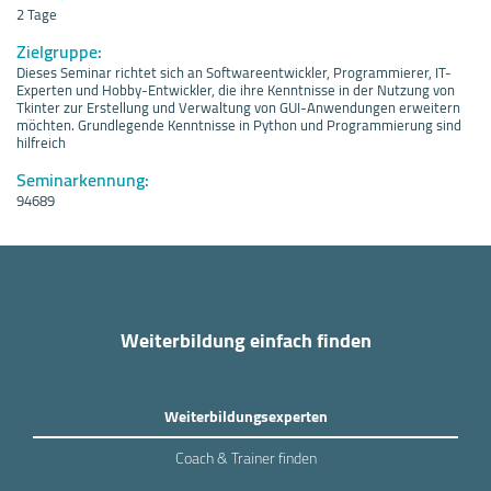
2 Tage
Zielgruppe:
Dieses Seminar richtet sich an Softwareentwickler, Programmierer, IT-
Experten und Hobby-Entwickler, die ihre Kenntnisse in der Nutzung von
Tkinter zur Erstellung und Verwaltung von GUI-Anwendungen erweitern
möchten. Grundlegende Kenntnisse in Python und Programmierung sind
hilfreich
Seminarkennung:
94689
Weiterbildung einfach finden
Weiterbildungsexperten
Coach & Trainer finden