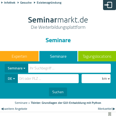
Infothek
Gesuche
Existenzgründung
Seminar
markt.de
Die Weiterbildungsplattform
Seminare
Seminare
Tagungslocations
Seminare
DE
km
Suchen
Seminare
>
Tkinter: Grundlagen der GUI-Entwicklung mit Python
◀ weitere Angebote
Merkzettel ▶