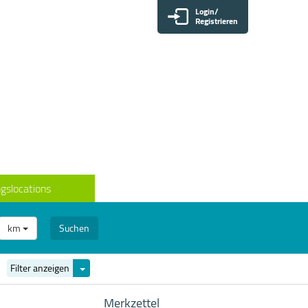
Login/
Registrieren
gslocations
km
Suchen
Filter
Filter anzeigen
ein-/ausblenden
Merkzettel