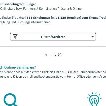
oubleshooting Schulungen
/ Onlinekurs bzw. Fernkurs // Kombination Präsenz & Online
 finden Sie aktuell
533 Schulungen (mit 3.228 Terminen) zum Thema Trou
hreibung und Buchungsinformationen:
Filtern/Sortieren
1
...
54
◀
ach Online-Seminaren?
 erkennen Sie auf den ersten Blick die Online-Kurse der Seminaranbieter. So
sierung und Krisen schnell und kostengünstig vom Home-Office oder vom Arbei