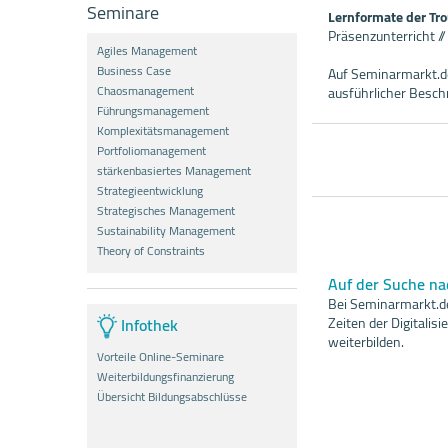
Seminare
Lernformate der Tr
Präsenzunterricht /
Agiles Management
Business Case
Auf Seminarmarkt.de
Chaosmanagement
ausführlicher Besc
Führungsmanagement
Komplexitätsmanagement
Portfoliomanagement
stärkenbasiertes Management
Strategieentwicklung
Strategisches Management
Sustainability Management
Theory of Constraints
Auf der Suche n
Bei Seminarmarkt.de
Infothek
Zeiten der Digitali
weiterbilden.
Vorteile Online-Seminare
Weiterbildungsfinanzierung
Übersicht Bildungsabschlüsse