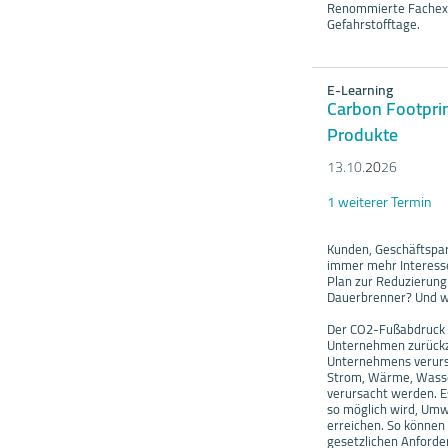
Renommierte Fachexp
Gefahrstofftage.
E-Learning
Carbon Footpri
Produkte
13.10.
20
26
1 weiterer Termin
Kunden, Geschäftspar
immer mehr Interess
Plan zur Reduzierung
Dauerbrenner? Und wa
Der CO2-Fußabdruck i
Unternehmen zurückzuf
Unternehmens verursa
Strom, Wärme, Wasse
verursacht werden. E
so möglich wird, Umw
erreichen. So können
gesetzlichen Anforde