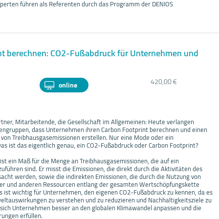
erten führen als Referenten durch das Programm der DENIOS
nt berechnen: CO2-Fußabdruck für Unternehmen und
420,00 €
online
tner, Mitarbeitende, die Gesellschaft im Allgemeinen: Heute verlangen
engruppen, dass Unternehmen ihren Carbon Footprint berechnen und einen
 von Treibhausgasemissionen erstellen. Nur eine Mode oder ein
s ist das eigentlich genau, ein CO2-Fußabdruck oder Carbon Footprint?
st ein Maß für die Menge an Treibhausgasemissionen, die auf ein
ühren sind. Er misst die Emissionen, die direkt durch die Aktivitäten des
cht werden, sowie die indirekten Emissionen, die durch die Nutzung von
r und anderen Ressourcen entlang der gesamten Wertschöpfungskette
s ist wichtig für Unternehmen, den eigenen CO2-Fußabdruck zu kennen, da es
eltauswirkungen zu verstehen und zu reduzieren und Nachhaltigkeitsziele zu
 sich Unternehmen besser an den globalen Klimawandel anpassen und die
rungen erfüllen.