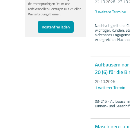
22.10.
20
26- 23.10.
deutschsprachigen Raum und
redaktionellen Beiträgen zu aktuellen
3 weitere Termine
Weiterbildungsthemen.
Nachhaltigkeit und C
Kostenfrei laden
wichtiger. Kunden, S
sichtbares Engagemen
erfolgreiches Nachh
Aufbauseminar f
20 (6) für die B
20.10.
20
26
1 weiterer Termin
03-215 - Aufbausemina
Binnen- und Seeschiff
Maschinen- und 