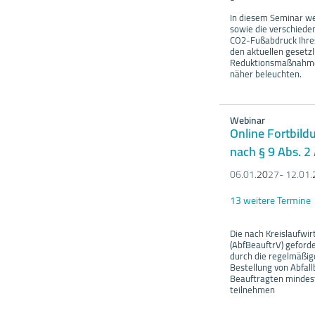
In diesem Seminar we
sowie die verschiede
CO2-Fußabdruck Ihre
den aktuellen gesetz
Reduktionsmaßnahmen
näher beleuchten.
Webinar
Online Fortbildu
nach § 9 Abs. 2
06.01.
20
27- 12.01.
13 weitere Termine
Die nach Kreislaufwi
(AbfBeauftrV) geford
durch die regelmäßi
Bestellung von Abfal
Beauftragten mindest
teilnehmen