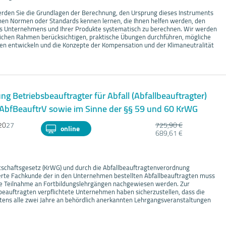
rden Sie die Grundlagen der Berechnung, den Ursprung dieses Instruments
nen Normen oder Standards kennen lernen, die Ihnen helfen werden, den
s Unternehmens und Ihrer Produkte systematisch zu berechnen. Wir werden
lichen Rahmen berücksichtigen, praktische Übungen durchführen, mögliche
 entwickeln und die Konzepte der Kompensation und der Klimaneutralität
ng Betriebsbeauftragter für Abfall (Abfallbeauftragter)
 AbfBeauftrV sowie im Sinne der §§ 59 und 60 KrWG
20
27
725,90 €
online
689,61 €
rtschaftsgesetz (KrWG) und durch die Abfallbeauftragtenverordnung
erte Fachkunde der in den Unternehmen bestellten Abfallbeauftragten muss
ge Teilnahme an Fortbildungslehrgängen nachgewiesen werden. Zur
lbeauftragten verpflichtete Unternehmen haben sicherzustellen, dass die
ens alle zwei Jahre an behördlich anerkannten Lehrgangsveranstaltungen