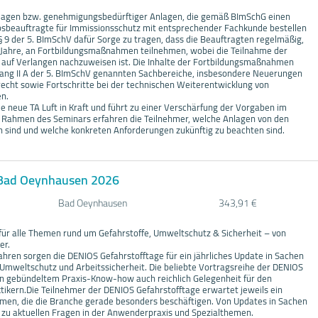
nlagen bzw. genehmigungsbedürftiger Anlagen, die gemäß BImSchG einen
sbeauftragte für Immissionsschutz mit entsprechender Fachkunde bestellen
 9 der 5. BImSchV dafür Sorge zu tragen, dass die Beauftragten regelmäßig,
 Jahre, an Fortbildungsmaßnahmen teilnehmen, wobei die Teilnahme der
auf Verlangen nachzuweisen ist. Die Inhalte der Fortbildungsmaßnahmen
ang II A der 5. BImSchV genannten Sachbereiche, insbesondere Neuerungen
echt sowie Fortschritte bei der technischen Weiterentwicklung von
n.
e neue TA Luft in Kraft und führt zu einer Verschärfung der Vorgaben im
 Rahmen des Seminars erfahren die Teilnehmer, welche Anlagen von den
 sind und welche konkreten Anforderungen zukünftig zu beachten sind.
 Bad Oeynhausen 2026
Bad Oeynhausen
343,91 €
 für alle Themen rund um Gefahrstoffe, Umweltschutz & Sicherheit – von
er.
Jahren sorgen die DENIOS Gefahrstofftage für ein jährliches Update in Sachen
 Umweltschutz und Arbeitssicherheit. Die beliebte Vortragsreihe der DENIOS
n gebündeltem Praxis-Know-how auch reichlich Gelegenheit für den
tikern.Die Teilnehmer der DENIOS Gefahrstofftage erwartet jeweils ein
emen, die die Branche gerade besonders beschäftigen. Von Updates in Sachen
 zu aktuellen Fragen in der Anwenderpraxis und Spezialthemen.