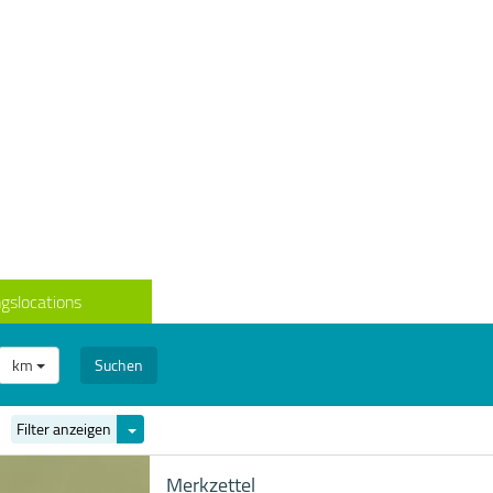
gslocations
km
Suchen
Filter
Filter anzeigen
ein-/ausblenden
Merkzettel