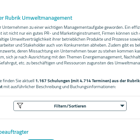
der Rubrik Umweltmanagement
ür Unternehmen zu einer wichtigen Managementaufgabe geworden. Ein effiz
st nicht nur ein gutes PR- und Marketinginstrument, Firmen können sich 
ltige Umweltverträglichkeit ihrer betrieblichen Produkte und Prozesse sowie
itarbeiter und Stakeholder auch von Konkurrenten abheben. Zudem gibt es be
enzwerte, deren Missachtung ein Unternehmen teuer zu stehen kommen kann
am, sich je nach Ausrichtung mit den Themen Energiemanagement, Nachhalti
Gefahrgut, etc. zu beschäftigen und Ressourcen zugunsten des Umweltma
 finden Sie aktuell
1.167 Schulungen (mit 4.714 Terminen) aus der Rubrik
t
mit ausführlicher Beschreibung und Buchungsinformationen:
Filtern/Sortieren
beauftragter