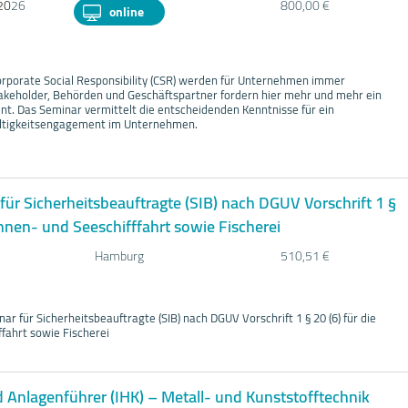
20
26
800,00 €
online
orporate Social Responsibility (CSR) werden für Unternehmen immer
takeholder, Behörden und Geschäftspartner fordern hier mehr und mehr ein
t. Das Seminar vermittelt die entscheidenden Kenntnisse für ein
altigkeitsengagement im Unternehmen.
ür Sicherheitsbeauftragte (SIB) nach DGUV Vorschrift 1 §
innen- und Seeschifffahrt sowie Fischerei
Hamburg
510,51 €
r für Sicherheitsbeauftragte (SIB) nach DGUV Vorschrift 1 § 20 (6) für die
fahrt sowie Fischerei
Anlagenführer (IHK) – Metall- und Kunststofftechnik