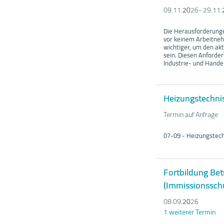
09.11.
20
26- 29.11.
Die Herausforderunge
vor keinem Arbeitne
wichtiger, um den ak
sein. Diesen Anforde
Industrie- und Hande
Heizungstechni
Termin auf Anfrage
07-09 - Heizungstec
Fortbildung Bet
(Immissionsschu
08.09.
20
26
1 weiterer Termin