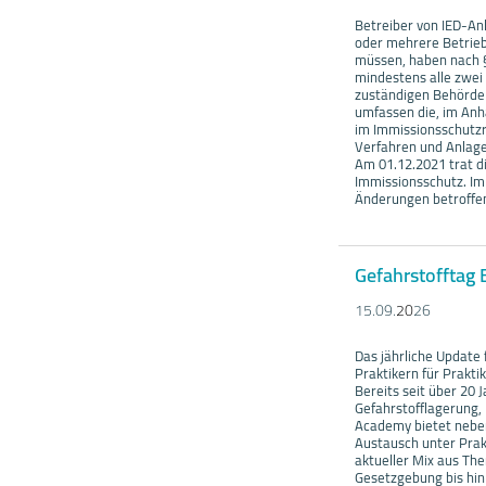
Betreiber von IED-A
oder mehrere Betrieb
müssen, haben nach §
mindestens alle zwei
zuständigen Behörde 
umfassen die, im Anh
im Immissionsschutzr
Verfahren und Anlage
Am 01.12.2021 trat di
Immissionsschutz. Im
Änderungen betroffen
Gefahrstofftag
15.09.
20
26
Das jährliche Update
Praktikern für Praktik
Bereits seit über 20 
Gefahrstofflagerung,
Academy bietet nebe
Austausch unter Prak
aktueller Mix aus Th
Gesetzgebung bis hin