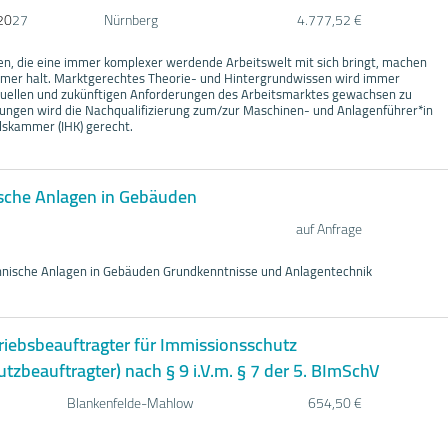
20
27
Nürnberg
4.777,52 €
n, die eine immer komplexer werdende Arbeitswelt mit sich bringt, machen
hmer halt. Marktgerechtes Theorie- und Hintergrundwissen wird immer
tuellen und zukünftigen Anforderungen des Arbeitsmarktes gewachsen zu
rungen wird die Nachqualifizierung zum/zur Maschinen- und Anlagenführer*in
lskammer (IHK) gerecht.
sche Anlagen in Gebäuden
auf Anfrage
hnische Anlagen in Gebäuden Grundkenntnisse und Anlagentechnik
riebsbeauftragter für Immissionsschutz
tzbeauftragter) nach § 9 i.V.m. § 7 der 5. BImSchV
Blankenfelde-Mahlow
654,50 €