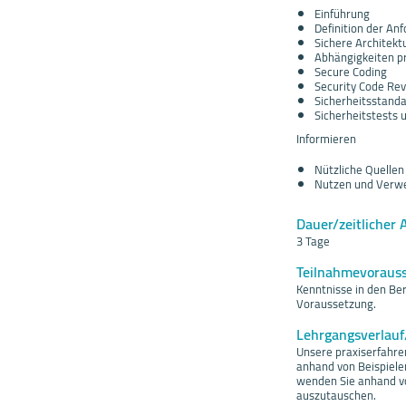
Einführung
Definition der An
Sichere Architekt
Abhängigkeiten p
Secure Coding
Security Code Re
Sicherheitsstand
Sicherheitstests 
Informieren
Nützliche Quellen
Nutzen und Verwe
Dauer/zeitlicher 
3 Tage
Teilnahmevoraus
Kenntnisse in den Be
Voraussetzung.
Lehrgangsverlau
Unsere praxiserfahre
anhand von Beispiele
wenden Sie anhand vo
auszutauschen.