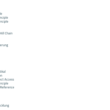
le
nciple
inciple
Kill Chain
ierung
tikal
on
ect Access
inciple
t Reference
icklung