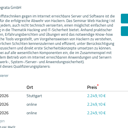
tegrata GmbH
iffstechniken gegen im Internet erreichbare Server und Software ist die
ür die erfolgreiche Abwehr von Hackern. Das Seminar Web Hacking I ist
 jedem, auch nicht technisch versierten, einen möglichst einfachen und
 in die Thematik Hacking und IT-Sicherheit bietet. Anhand praktischer
ionen, Erfahrungsberichten und Übungen wird das notwendige Know-how
iche Tools vorgestellt, um Vorgehensweisen von Hackern zu verstehen,
erlichen Schichten kennenzulernen und effizient, unter Berücksichtigung
bzusichern und direkt erste Sicherheitskonzepte umsetzen zu können.
ei auf alle wesentlichen Komponenten ein, die im Zusammenspiel mit
 dem Betrieb vom im Internet erreichbaren Anwendungen und Servern
werk-, System-/Server- und Anwendungssicherheit).
l dieses Qualifizierungsplaners:
ierer
*
Ort
Preis
20
26
Stuttgart
2.249,10 €
20
26
online
2.249,10 €
20
26
online
2.249,10 €
gen
h inkl. MwSt.