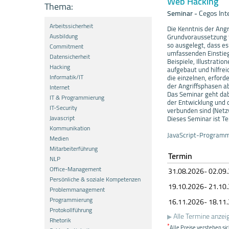
Web Hacking
Thema:
Seminar
-
Cegos In
Arbeitssicherheit
Die Kenntnis der Angr
Ausbildung
Grundvoraussetzung f
so ausgelegt, dass es
Commitment
umfassenden Einstieg
Datensicherheit
Beispiele, Illustrat
Hacking
aufgebaut und hilfre
Informatik/IT
die einzelnen, erford
der Angriffsphasen a
Internet
Das Seminar geht dab
IT & Programmierung
der Entwicklung und
IT-Security
verbunden sind (Netz
Javascript
Dieses Seminar ist Tei
Kommunikation
JavaScript-Programm
Medien
Mitarbeiterführung
Termin
NLP
Office-Management
31.08.
20
26- 02.09.
Persönliche & soziale Kompetenzen
19.10.
20
26- 21.10.
Problemmanagement
Programmierung
16.11.
20
26- 18.11.
Protokollführung
Alle Termine anzei
Rhetorik
*
Alle Preise verstehen sic