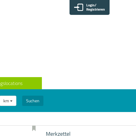
Login/
Registrieren
gslocations
km
Suchen
Merkzettel