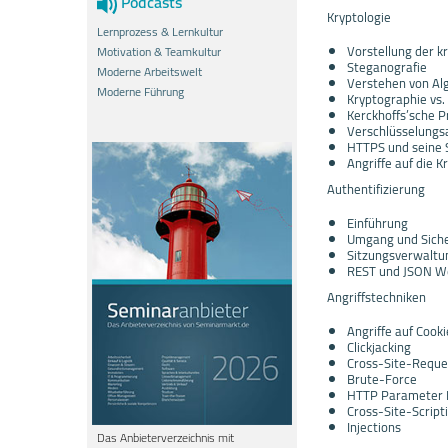
Podcasts
Kryptologie
Lernprozess & Lernkultur
Vorstellung der k
Motivation & Teamkultur
Steganografie
Moderne Arbeitswelt
Verstehen von Al
Moderne Führung
Kryptographie vs.
Kerckhoffs’sche P
Verschlüsselungs
HTTPS und seine
Angriffe auf die 
Authentifizierung
Einführung
Umgang und Siche
Sitzungsverwaltu
REST und JSON We
Angriffstechniken
Angriffe auf Cook
Clickjacking
Cross-Site-Reque
Brute-Force
HTTP Parameter P
Cross-Site-Script
Injections
Das Anbieterverzeichnis mit