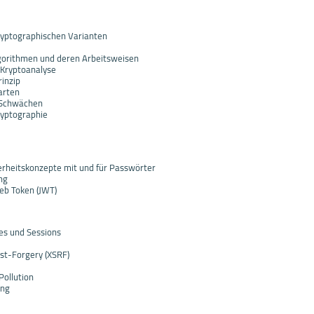
ryptographischen Varianten
gorithmen und deren Arbeitsweisen
 Kryptoanalyse
rinzip
arten
 Schwächen
Kryptographie
rheitskonzepte mit und für Passwörter
ng
b Token (JWT)
ies und Sessions
st-Forgery (XSRF)
ollution
ing