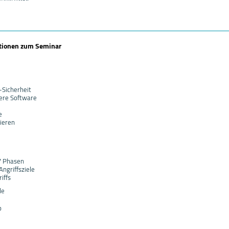
ationen zum Seminar
-Sicherheit
here Software
e
zieren
7 Phasen
Angriffsziele
iffs
le
b