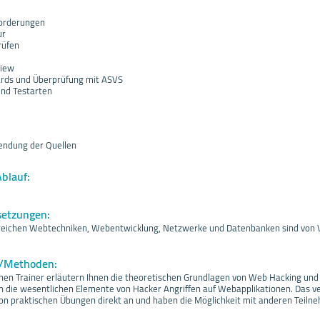
forderungen
ur
rüfen
view
ards und Überprüfung mit ASVS
und Testarten
ndung der Quellen
Ablauf:
setzungen:
reichen Webtechniken, Webentwicklung, Netzwerke und Datenbanken sind von Vo
f/Methoden:
nen Trainer erläutern Ihnen die theoretischen Grundlagen von Web Hacking un
n die wesentlichen Elemente von Hacker Angriffen auf Webapplikationen. Das v
n praktischen Übungen direkt an und haben die Möglichkeit mit anderen Teiln