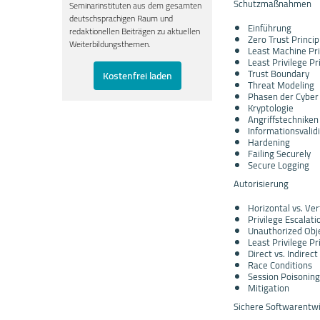
Schutzmaßnahmen
Seminarinstituten aus dem gesamten
deutschsprachigen Raum und
Einführung
redaktionellen Beiträgen zu aktuellen
Zero Trust Princip
Weiterbildungsthemen.
Least Machine Pri
Least Privilege Pr
Trust Boundary
Kostenfrei laden
Threat Modeling
Phasen der Cyber 
Kryptologie
Angriffstechniken
Informationsvalid
Hardening
Failing Securely
Secure Logging
Autorisierung
Horizontal vs. Ver
Privilege Escalati
Unauthorized Obj
Least Privilege Pr
Direct vs. Indirec
Race Conditions
Session Poisoning
Mitigation
Sichere Softwarentw