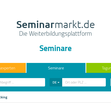
Seminar
markt.de
Die Weiterbildungsplattform
Seminare
sexperten
Seminare
Tagun
DE
cking