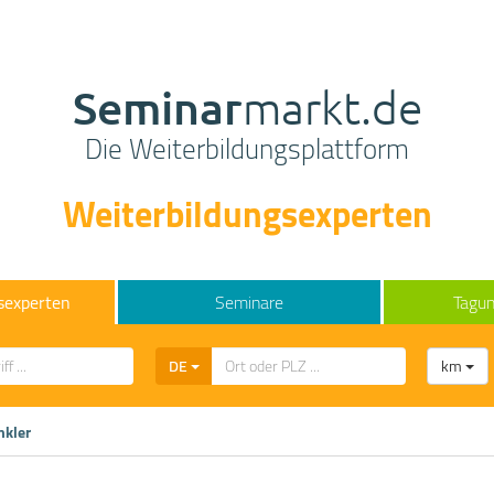
Seminar
markt.de
Die Weiterbildungsplattform
Weiterbildungsexperten
sexperten
Seminare
Tagun
DE
km
nkler