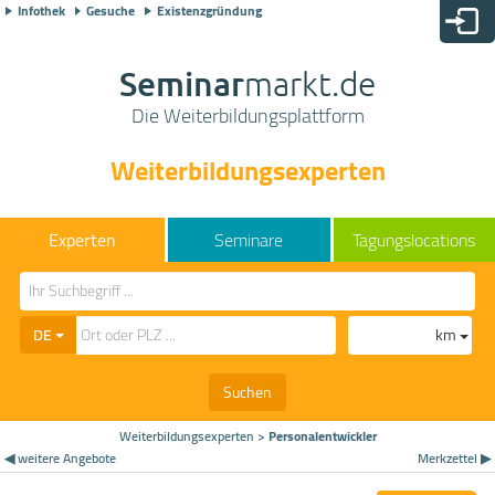
Infothek
Gesuche
Existenzgründung
Seminar
markt.de
Die Weiterbildungsplattform
Weiterbildungsexperten
Seminare
Tagungslocations
DE
km
Suchen
Weiterbildungsexperten
>
Personalentwickler
◀ weitere Angebote
Merkzettel ▶