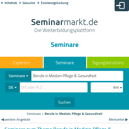
Infothek
Gesuche
Existenzgründung
Seminar
markt.de
Die Weiterbildungsplattform
Seminare
Seminare
Tagungslocations
Seminare
DE
km
Suchen
Seminare
>
Berufe in Medizin Pflege & Gesundheit
◀ weitere Angebote
Merkzettel ▶