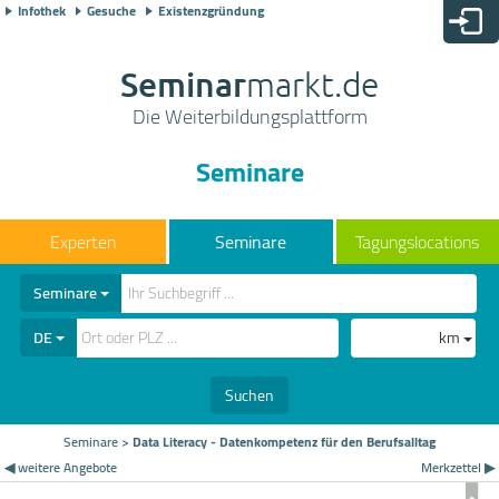
Infothek
Gesuche
Existenzgründung
Seminar
markt.de
Die Weiterbildungsplattform
Seminare
Seminare
Tagungslocations
Seminare
DE
km
Suchen
Seminare
>
Data Literacy - Datenkompetenz für den Berufsalltag
◀ weitere Angebote
Merkzettel ▶