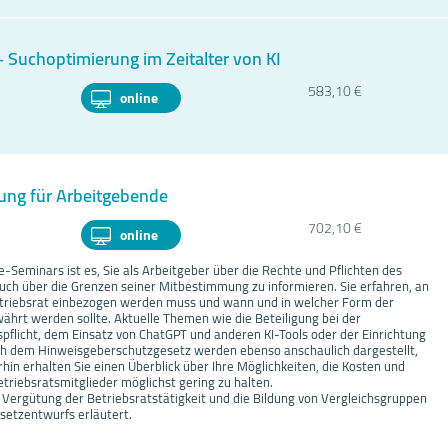
Suchoptimierung im Zeitalter von KI
583,10 €
online
ung für Arbeitgebende
702,10 €
online
ne-Seminars ist es, Sie als Arbeitgeber über die Rechte und Pflichten des
auch über die Grenzen seiner Mitbestimmung zu informieren. Sie erfahren, an
etriebsrat einbezogen werden muss und wann und in welcher Form der
ährt werden sollte. Aktuelle Themen wie die Beteiligung bei der
pflicht, dem Einsatz von ChatGPT und anderen KI-Tools oder der Einrichtung
ch dem Hinweisgeberschutzgesetz werden ebenso anschaulich dargestellt,
rhin erhalten Sie einen Überblick über Ihre Möglichkeiten, die Kosten und
etriebsratsmitglieder möglichst gering zu halten.
e Vergütung der Betriebsratstätigkeit und die Bildung von Vergleichsgruppen
etzentwurfs erläutert.