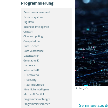
Programmierung
:
Benutzermanagement
Betriebssysteme
Big Data
Business Intelligence
ChatGPT
Cloudcomputing
Computerkurs
Data Science
Data Warehouse
Datenbanken
Generative KI
Hardware
Informatik/IT
IT-Netzwerke
IT-Security
IT-Zertifizierungen
© nter_vfx
Künstliche Intelligenz
Microsoft Copilot
Programmieranfänger
Programmiersprachen
Seminare aus d