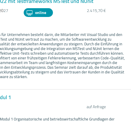
2022 mit Testframeworks MSTest und NUnit
20
27
2.415,70 €
online
 für Unternehmen besteht darin, die Mitarbeiter mit Visual Studio und den
est und NUnit vertraut zu machen, um die Softwareentwicklung zu
ualität der entwickelten Anwendungen zu steigern. Durch die Einführung in
twicklungsumgebung und die Integration von MSTest und NUnit lernen die
effektive Unit-Tests schreiben und automatisierte Tests durchführen können.
itiert von einer frühzeitigen Fehlererkennung, verbesserten Code-Qualität,
sammenarbeit im Team und langfristigen Kosteneinsparungen durch die
 in den Entwicklungsprozess. Das Seminar zielt darauf ab, die Produktivität
wicklungsabteilung zu steigern und das Vertrauen der Kunden in die Qualität
tware zu stärken.
odul 1
auf Anfrage
- Modul 1 Organisatorische und betriebswirtschaftliche Grundlagen der