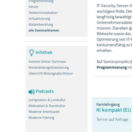
Programmierung
IT-Security, Server
Server
wichtigere Rolle. De
Telekommunikation
langfristig bewälti
Virtualisierung
Unternehmensdaten d
Webentwicklung
müssen. Daneben gi
alle Seminarthemen
Webseite sowie das 
Optimierung von IT-
konkurrenzfähig zu 
erhalten.
Infothek
Auf Seminarmarkt.de
Vorteile Online-Seminare
Programmierung
mi
Weiterbildungsfinanzierung
Übersicht Bildungsabschlüsse
Podcasts
Lernprozess & Lernkultur
Fernlehrgang
Motivation & Teamkultur
KI kompakt (EU 
Moderne Arbeitswelt
Moderne Führung
Termin auf Anfrage