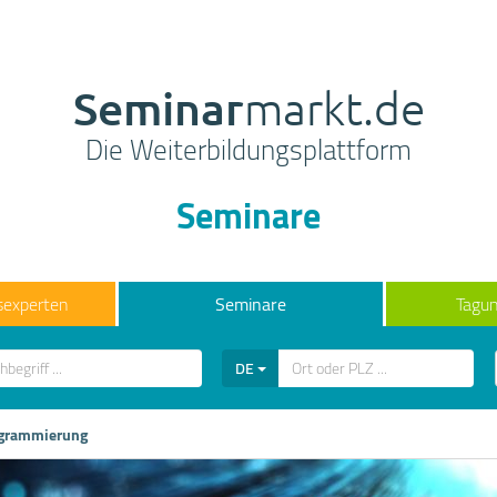
Seminar
markt.de
Die Weiterbildungsplattform
Seminare
sexperten
Seminare
Tagun
DE
ogrammierung