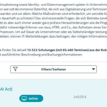
-Virtualisierung sowie Identity- und Datenmanagement spielen in Unterneh
nn wie soll die immense Datenflut, die sich aus Digitalisierung und Technisier
gt werden und vor allem: Welche Maßnahmen sind erforderlich, um sensible 
auerhaft zu schützen? Das sind essenzielle Fragen, die sich Betriebe zun
bt es aber auch immer wieder ganz profane Herausforderungen wie die Pro
dafür notwendige Erlernen von Java, HTML und Co., das Aufsetzen eines Serv
Prozessen. Um auf Dauer als Unternehmen oder als Selbstständiger leistung
bleiben, können IT-Weiterbildungen dazu beitragen, den nötigen Information
 finden Sie aktuell
13.522 Schulungen (mit 65.460 Terminen) aus der Rubr
t ausführlicher Beschreibung und Buchungsinformationen:
Filtern/Sortieren
AI Act)
249,00 €
online