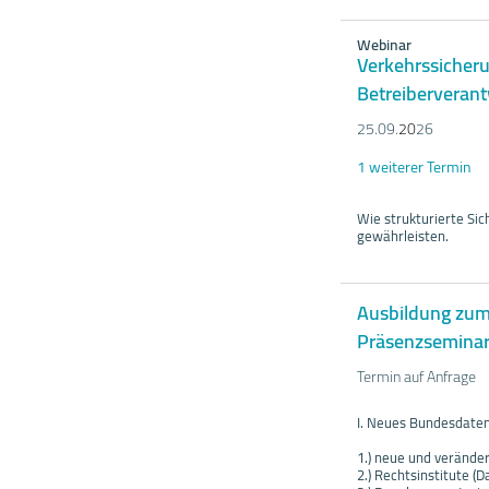
Webinar
Verkehrssicher
Betreiberverant
25.09.
20
26
1 weiterer Termin
Wie strukturierte Sic
gewährleisten.
Ausbildung zum
Präsenzsemina
Termin auf Anfrage
I. Neues Bundesdate
1.) neue und veränder
2.) Rechtsinstitute (