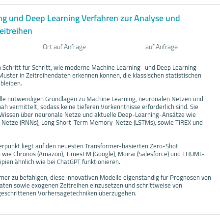
ng und Deep Learning Verfahren zur Analyse und
eitreihen
Ort auf Anfrage
auf Anfrage
n Schritt für Schritt, wie moderne Machine Learning- und Deep Learning-
uster in Zeitreihendaten erkennen können, die klassischen statistischen
bleiben.
lle notwendigen Grundlagen zu Machine Learning, neuronalen Netzen und
nah vermittelt, sodass keine tieferen Vorkenntnisse erforderlich sind. Sie
Wissen über neuronale Netze und aktuelle Deep-Learning-Ansätze wie
e Netze (RNNs), Long Short-Term Memory-Netze (LSTMs), sowie TiREX und
rpunkt liegt auf den neuesten Transformer-basierten Zero-Shot
wie Chronos (Amazon), TimesFM (Google), Moirai (Salesforce) und THUML-
ipien ähnlich wie bei ChatGPT funktionieren.
nehmer zu befähigen, diese innovativen Modelle eigenständig für Prognosen von
riaten sowie exogenen Zeitreihen einzusetzen und schrittweise von
rtgeschrittenen Vorhersagetechniken überzugehen.