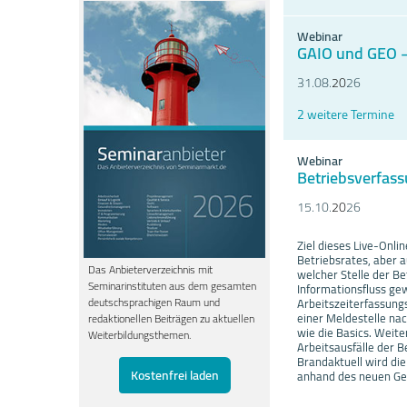
Webinar
GAIO und GEO – 
31.08.
20
26
2 weitere Termine
Webinar
Betriebsverfass
15.10.
20
26
Ziel dieses Live-Onli
Betriebsrates, aber 
Das Anbieterverzeichnis mit
welcher Stelle der B
Seminarinstituten aus dem gesamten
Informationsfluss gew
deutschsprachigen Raum und
Arbeitszeiterfassungs
einer Meldestelle na
redaktionellen Beiträgen zu aktuellen
wie die Basics. Weite
Weiterbildungsthemen.
Arbeitsausfälle der B
Brandaktuell wird di
Kostenfrei laden
anhand des neuen Ges