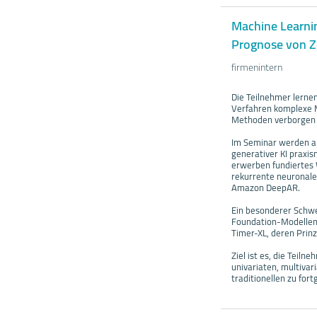
Machine Learni
Prognose von Z
firmenintern
Die Teilnehmer lerne
Verfahren komplexe M
Methoden verborgen 
Im Seminar werden a
generativer KI praxis
erwerben fundiertes 
rekurrente neuronal
Amazon DeepAR.
Ein besonderer Schwe
Foundation-Modellen 
Timer-XL, deren Prinz
Ziel ist es, die Teil
univariaten, multiva
traditionellen zu fo