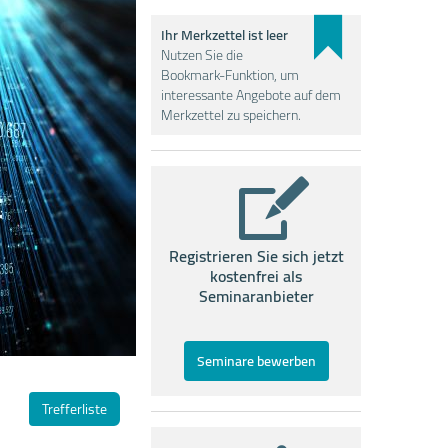
Ihr Merkzettel ist leer
Nutzen Sie die
Bookmark-Funktion, um
interessante Angebote auf dem
Merkzettel zu speichern.
Registrieren Sie sich jetzt
kostenfrei als
Seminaranbieter
Seminare bewerben
Trefferliste