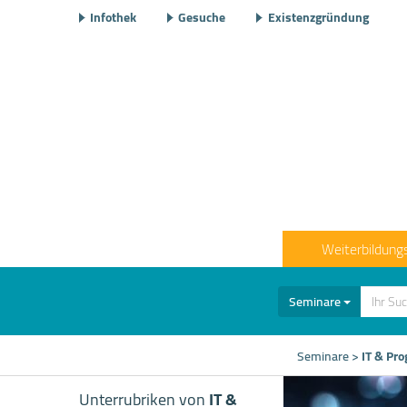
Infothek
Gesuche
Existenzgründung
Weiterbildung
Seminare
Seminare
>
IT & Pr
Unterrubriken von
IT &