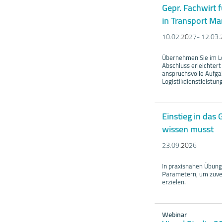
Gepr. Fachwirt 
in Transport M
10.02.
20
27- 12.03.
Übernehmen Sie im Lo
Abschluss erleichtert
anspruchsvolle Aufga
Logistikdienstleistung
Einstieg in das 
wissen musst
23.09.
20
26
In praxisnahen Übung
Parametern, um zuver
erzielen.
Webinar