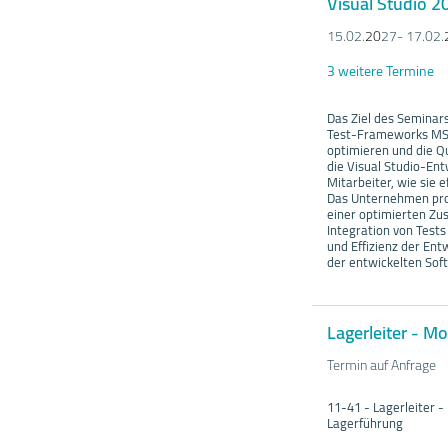
Visual Studio 
15.02.
20
27- 17.02.
3 weitere Termine
Das Ziel des Seminars
Test-Frameworks MST
optimieren und die Q
die Visual Studio-En
Mitarbeiter, wie sie 
Das Unternehmen prof
einer optimierten Zu
Integration von Tests
und Effizienz der Ent
der entwickelten Sof
Lagerleiter - M
Termin auf Anfrage
11-41 - Lagerleiter 
Lagerführung