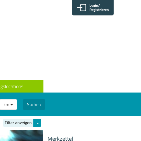
Login/
Registrieren
gslocations
km
Suchen
Filter
Filter anzeigen
ein-/ausblenden
Merkzettel