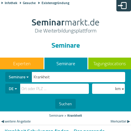
Infothek
Gesuche
Existenzgründung
Seminar
markt.de
Die Weiterbildungsplattform
Seminare
Seminare
Tagungslocations
Seminare
DE
km
Suchen
Seminare
>
Krankheit
◀ weitere Angebote
Merkzettel ▶