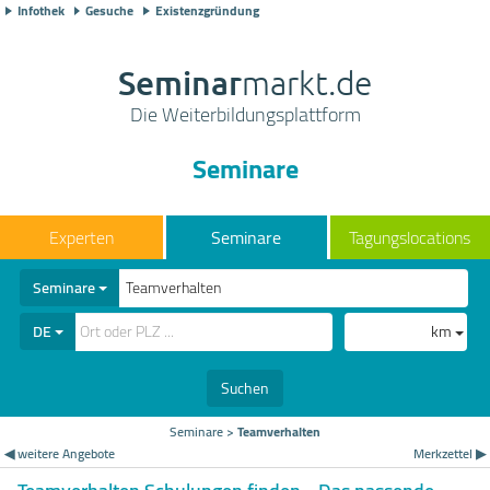
Infothek
Gesuche
Existenzgründung
Seminar
markt.de
Die Weiterbildungsplattform
Seminare
Seminare
Tagungslocations
Seminare
DE
km
Suchen
Seminare
>
Teamverhalten
◀ weitere Angebote
Merkzettel ▶