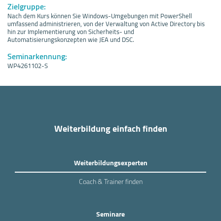
Zielgruppe:
Nach dem Kurs können Sie Windows-Umgebungen mit PowerShell
umfassend administrieren, von der Verwaltung von Active Directory bis
hin zur Implementierung von Sicherheits- und
Automatisierungskonzepten wie JEA und DSC.
Seminarkennung:
WP4261102-S
Weiterbildung einfach finden
Weiterbildungsexperten
Coach & Trainer finden
Seminare