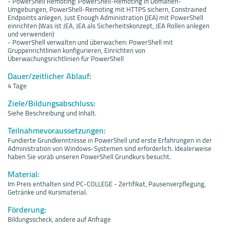
- PowerShell Remoting: PowerShell-Remoting in Domänen-
Umgebungen, PowerShell-Remoting mit HTTPS sichern, Constrained
Endpoints anlegen, Just Enough Administration (JEA) mit PowerShell
einrichten (Was ist JEA, JEA als Sicherheitskonzept, JEA Rollen anlegen
und verwenden)
- PowerShell verwalten und überwachen: PowerShell mit
Gruppenrichtlinien konfigurieren, Einrichten von
Überwachungsrichtlinien für PowerShell
Dauer/zeitlicher Ablauf:
4 Tage
Ziele/Bildungsabschluss:
Siehe Beschreibung und Inhalt.
Teilnahmevoraussetzungen:
Fundierte Grundkenntnisse in PowerShell und erste Erfahrungen in der
Administration von Windows-Systemen sind erforderlich. Idealerweise
haben Sie vorab unseren PowerShell Grundkurs besucht.
Material:
Im Preis enthalten sind PC-COLLEGE - Zertifikat, Pausenverpflegung,
Getränke und Kursmaterial.
Förderung:
Bildungsscheck, andere auf Anfrage