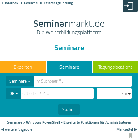
Infothek
Gesuche
Existenzgründung
Seminar
markt.de
Die Weiterbildungsplattform
Seminare
Seminare
Tagungslocations
Seminare
DE
km
Suchen
Seminare
>
Windows PowerShell - Erweiterte Funktionen für Administratoren
◀ weitere Angebote
Merkzettel ▶