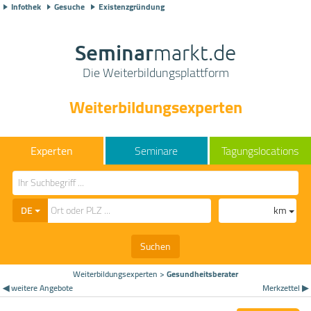
Infothek
Gesuche
Existenzgründung
Seminar
markt.de
Die Weiterbildungsplattform
Weiterbildungsexperten
Seminare
Tagungslocations
DE
km
Suchen
Weiterbildungsexperten
>
Gesundheitsberater
◀ weitere Angebote
Merkzettel ▶