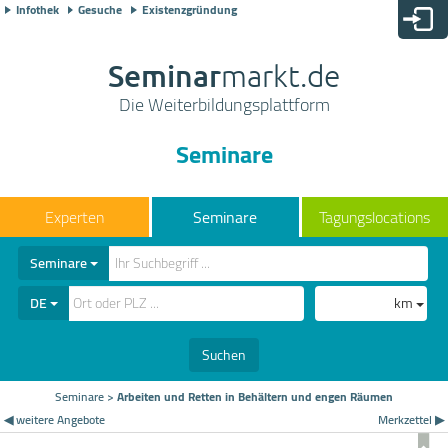
Infothek
Gesuche
Existenzgründung
Seminar
markt.de
Die Weiterbildungsplattform
Seminare
Seminare
Tagungslocations
Seminare
DE
km
Suchen
Seminare
>
Arbeiten und Retten in Behältern und engen Räumen
◀ weitere Angebote
Merkzettel ▶