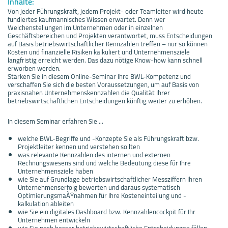
Inhalte:
Von jeder Führungskraft, jedem Projekt- oder Teamleiter wird heute
fundiertes kaufmännisches Wissen erwartet. Denn wer
Weichenstellungen im Unternehmen oder in einzelnen
Geschäftsbereichen und Projekten verantwortet, muss Entscheidungen
auf Basis betriebswirtschaftlicher Kennzahlen treffen – nur so können
Kosten und finanzielle Risiken kalkuliert und Unternehmensziele
langfristig erreicht werden. Das dazu nötige Know-how kann schnell
erworben werden.
Stärken Sie in diesem Online-Seminar Ihre BWL-Kompetenz und
verschaffen Sie sich die besten Voraussetzungen, um auf Basis von
praxisnahen Unternehmenskennzahlen die Qualität Ihrer
betriebswirtschaftlichen Entscheidungen künftig weiter zu erhöhen.
In diesem Seminar erfahren Sie ...
welche BWL-Begriffe und -Konzepte Sie als Führungskraft bzw.
Projektleiter kennen und verstehen sollten
was relevante Kennzahlen des internen und externen
Rechnungswesens sind und welche Bedeutung diese für Ihre
Unternehmensziele haben
wie Sie auf Grundlage betriebswirtschaftlicher Messziffern Ihren
Unternehmenserfolg bewerten und daraus systematisch
OptimierungsmaÃŸnahmen für Ihre Kosteneinteilung und -
kalkulation ableiten
wie Sie ein digitales Dashboard bzw. Kennzahlencockpit für Ihr
Unternehmen entwickeln
wie Sie noch besser betriebswirtschaftliche Entscheidungen fällen