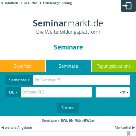
Infothek
Gesuche
Existenzgründung
Seminar
markt.de
Die Weiterbildungsplattform
Seminare
Seminare
Tagungslocations
Seminare
DE
km
Suchen
Seminare
>
BWL für Nicht-BWLer
◀ weitere Angebote
Merkzettel ▶