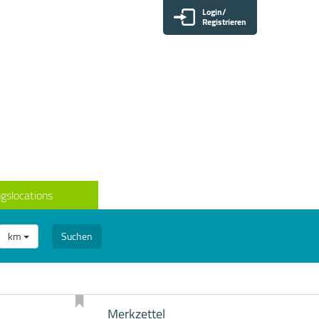
Login/
Registrieren
gslocations
km
Suchen
Merkzettel