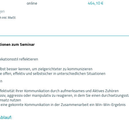
online
464,10 €
gen
h inkl. MwSt.
ationen zum Seminar
ationsstil reflektieren
elbst besser kennen, um zielgerichteter zu kommunizieren
 offen, effektiv und selbstsicher in unterschiedlichen Situationen
en
ffektivität Ihrer Kommunikation durch aufmerksames und Aktives Zuhören
siv, aggressiv oder manipulativ zu reagieren, in dem Sie einen durchsetzungss
nsatz nutzen
ch eine gekonnte Kommunikation in der Zusammenarbeit ein Win-Win-Ergebnis
Ablauf: