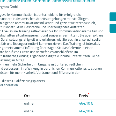
nikation: Ihren Kommunikationsstil reflektieren
tegrata GmbH
gsvolle Kommunikation ist entscheidend für erfolgreiche
sonders in dynamischen Arbeitsumgebungen mit vielfältigen
 eigenen Kommunikationsstil kennt und gezielt weiterentwickelt,
e für konstruktive Gespräche und überzeugendes Auftreten.
 Live Online Training reflektieren Sie Ihr Kommunikationsverhalten und
Botschaften situationsgerecht und souverän vermitteln. Sie üben aktives
 Durchsetzungsfähigkeit und erfahren, wie Sie auch in anspruchsvollen
fair und lösungsorientiert kommunizieren. Das Training ist interaktiv
r gemeinsamen Einführung übertragen Sie das Gelernte in einer
hre berufliche Praxis und vertiefen es anschließend im
 Trainerbegleitung. Ergänzende digitale Inhalte unterstützen Sie bei
etzung im Alltag.
innen mehr Sicherheit im Umgang mit unterschiedlichen
d verbessern ihre Wirkung in beruflichen Kommunikationssituationen.
dstein für mehr Klarheit, Vertrauen und Effizienz in der
l dieses Qualifizierungsplaners:
ollaboration
*
Ort
Preis
online
464,10 €
online
464,10 €