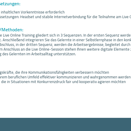
setzungen:
inhaltlichen Vorkenntnisse erforderlich
setzungen: Headset und stabile Internetverbindung für die Teilnahme am Live O
f/Methoden:
e Live Online Training gliedert sich in 3 Sequenzen. In der ersten Sequenz werden
 Anschließend integrieren Sie das Gelernte in einer Selbstlernphase in den kon
bschluss, in der dritten Sequenz, werden die Arbeitsergebnisse, begleitet durch 
m Anschluss an die Live Online-Session stehen Ihnen weitere digitale Elemente 
g des Gelernten im Arbeitsalltag unterstützen.
gskräfte, die ihre Kommunikationsfähigkeiten verbessern möchten
 ihrem beruflichen Umfeld effektiver kommunizieren und wahrgenommen werden
, die in Situationen mit Konkurrenzdruck fair und kooperativ agieren möchten