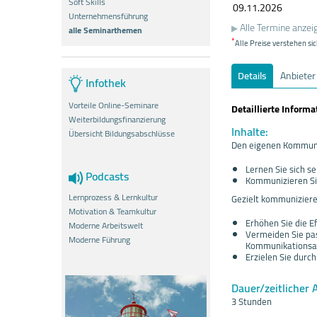
Soft Skills
09.11.
20
26
Unternehmensführung
Alle Termine anzei
alle Seminarthemen
*
Alle Preise verstehen sic
Details
Anbieter
Infothek
Vorteile Online-Seminare
Detaillierte Inform
Weiterbildungsfinanzierung
Inhalte:
Übersicht Bildungsabschlüsse
Den eigenen Kommunik
Lernen Sie sich s
Podcasts
Kommunizieren Sie
Lernprozess & Lernkultur
Gezielt kommunizier
Motivation & Teamkultur
Erhöhen Sie die E
Moderne Arbeitswelt
Vermeiden Sie pas
Moderne Führung
Kommunikationsa
Erzielen Sie dur
Dauer/zeitlicher 
3 Stunden