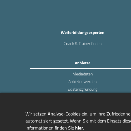
Weiterbildungsexperten
Coach & Trainer finden
Anbieter
Mediadaten
Anbieter werden
Existenzgründung
Login
Wir setzen Analyse-Cookies ein, um Ihre Zufriedenhe
automatisiert gesetzt. Wenn Sie mit dem Einsatz diese
Informationen finden Sie
hier
.
managerSeminare Verlags GmbH