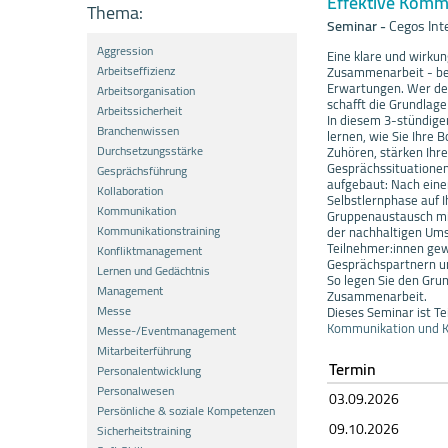
Effektive Kommu
Thema:
Seminar
-
Cegos In
Aggression
Eine klare und wirkun
Arbeitseffizienz
Zusammenarbeit - be
Erwartungen. Wer den
Arbeitsorganisation
schafft die Grundlag
Arbeitssicherheit
In diesem 3-stündigen
Branchenwissen
lernen, wie Sie Ihre 
Durchsetzungsstärke
Zuhören, stärken Ihre
Gesprächssituationen 
Gesprächsführung
aufgebaut: Nach eine
Kollaboration
Selbstlernphase auf I
Kommunikation
Gruppenaustausch mit
Kommunikationstraining
der nachhaltigen Ums
Teilnehmer:innen gew
Konfliktmanagement
Gesprächspartnern un
Lernen und Gedächtnis
So legen Sie den Grun
Management
Zusammenarbeit.
Messe
Dieses Seminar ist Tei
Kommunikation und K
Messe-/Eventmanagement
Mitarbeiterführung
Termin
Personalentwicklung
Personalwesen
03.09.
20
26
Persönliche & soziale Kompetenzen
09.10.
20
26
Sicherheitstraining