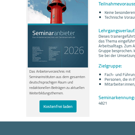
Teilnahmevoraus
Keine besonderen 
Technische Voraus
Lehrgangsverlau
Dieses trainergeführt
das Thema eingeführt.
Arbeitsalltags. Zum A
Gruppe besprochen. I
Sie bei der Umsetzun
Zielgruppe:
Das Anbieterverzeichnis mit
Fach- und Führun
Seminarinstituten aus dem gesamten
Personen, die in
deutschsprachigen Raum und
Mitarbeiter:innen
redaktionellen Beiträgen zu aktuellen
Weiterbildungsthemen.
Seminarkennung:
4821
Kostenfrei laden