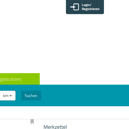
Login/
Registrieren
gslocations
km
Suchen
Merkzettel