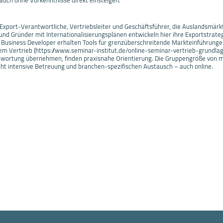
auch ohne Vorkenntnisse direkt einsteigen.
xport-Verantwortliche, Vertriebsleiter und Geschäftsführer, die Auslandsmärk
und Gründer mit Internationalisierungsplänen entwickeln hier ihre Exportstrateg
usiness Developer erhalten Tools für grenzüberschreitende Markteinführunge
em Vertrieb (https://www.seminar-institut.de/online-seminar-vertrieb-grundlag
twortung übernehmen, finden praxisnahe Orientierung. Die Gruppengröße von 
ht intensive Betreuung und branchen-spezifischen Austausch – auch online.