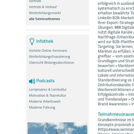
Vertrieb
erfolgreich in auslä
Vertrieb & Verkauf
systematisch zu ersc
Weiterbildungsmarkt
erhalten bewährte To
LinkedIn B2B-Marketi
alle Seminarthemen
Ihrer Export-Strategi
Übungen. ### Digital
nutzt digitale Kanäle
Nachfrage-Entwicklung
Infothek
wird zur B2B-Plattfo
Targeting. Sie lerne
Vorteile Online-Seminare
Märkten zu erfüllen.
greifbar – vom asiat
Weiterbildungsfinanzierung
Grundlagen und Strat
Übersicht Bildungsabschlüsse
bewerten > Markteintr
kulturell unterschie
Lokale und internati
Podcasts
Standardisierung vs. 
Distributionskanäle:
Lernprozess & Lernkultur
Werberestriktionen v
Erfolgskontrolle > In
Motivation & Teamkultur
und Trendanalyse > D
Moderne Arbeitswelt
Brand Awareness > I
Moderne Führung
Teilnahmevoraus
Grundkenntnisse im Ma
Konzepte praxisnah u
(https://www.seminar