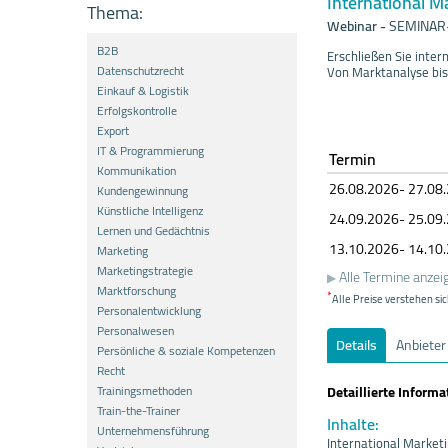
International M
Thema:
Webinar
-
SEMINAR-
B2B
Erschließen Sie inter
Datenschutzrecht
Von Marktanalyse bis 
Einkauf & Logistik
Erfolgskontrolle
Export
IT & Programmierung
Termin
Kommunikation
26.08.
20
26- 27.08.
Kundengewinnung
Künstliche Intelligenz
24.09.
20
26- 25.09.
Lernen und Gedächtnis
13.10.
20
26- 14.10.
Marketing
Marketingstrategie
Alle Termine anzei
Marktforschung
*
Alle Preise verstehen sic
Personalentwicklung
Personalwesen
Details
Anbieter
Persönliche & soziale Kompetenzen
Recht
Trainingsmethoden
Detaillierte Inform
Train-the-Trainer
Inhalte:
Unternehmensführung
International Market