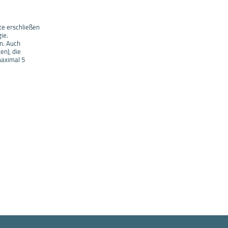
te erschließen
ie.
n. Auch
en), die
maximal 5