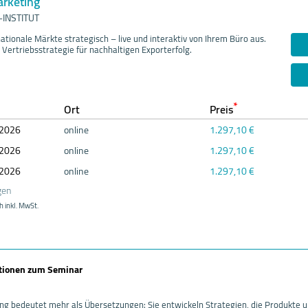
arketing
INSTITUT
nationale Märkte strategisch – live und interaktiv von Ihrem Büro aus.
Vertriebsstrategie für nachhaltigen Exporterfolg.
*
Ort
Preis
20
26
online
1.297,10 €
20
26
online
1.297,10 €
20
26
online
1.297,10 €
gen
h inkl. MwSt.
ationen zum Seminar
ing bedeutet mehr als Übersetzungen: Sie entwickeln Strategien, die Produkte 