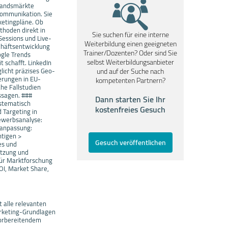
slandsmärkte
Kommunikation. Sie
ketingpläne. Ob
hoden direkt in
Sie suchen für eine interne
Sessions und Live-
Weiterbildung einen geeigneten
chäftsentwicklung
Trainer/Dozenten? Oder sind Sie
ogle Trends
selbst Weiterbildungsanbieter
 schafft. LinkedIn
licht präzises Geo-
und auf der Suche nach
erungen in EU-
kompetenten Partnern?
he Fallstudien
ssagen. ###
Dann starten Sie Ihr
ystematisch
kostenfreies Gesuch
 Targeting in
bewerbsanalyse:
tanpassung:
htigen >
Gesuch veröffentlichen
es und
etzung und
für Marktforschung
OI, Market Share,
t alle relevanten
arketing-Grundlagen
vorbereitendem