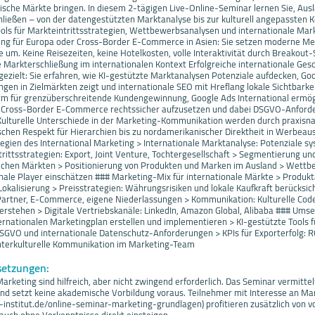
ndische Märkte bringen. In diesem 2-tägigen Live-Online-Seminar lernen Sie, Au
hließen – von der datengestützten Marktanalyse bis zur kulturell angepassten 
ols für Markteintrittsstrategien, Wettbewerbsanalysen und internationale Mar
ng für Europa oder Cross-Border E-Commerce in Asien: Sie setzen moderne Met
e um. Keine Reisezeiten, keine Hotelkosten, volle Interaktivität durch Breakout-
e Markterschließung im internationalen Kontext Erfolgreiche internationale Ges
 gezielt: Sie erfahren, wie KI-gestützte Marktanalysen Potenziale aufdecken, Go
en in Zielmärkten zeigt und internationale SEO mit Hreflang lokale Sichtbarkeit
rm für grenzüberschreitende Kundengewinnung, Google Ads International ermög
n, Cross-Border E-Commerce rechtssicher aufzusetzen und dabei DSGVO-Anford
 Kulturelle Unterschiede in der Marketing-Kommunikation werden durch praxisna
ischen Respekt für Hierarchien bis zu nordamerikanischer Direktheit in Werbeau
egien des International Marketing > Internationale Marktanalyse: Potenziale s
ittsstrategien: Export, Joint Venture, Tochtergesellschaft > Segmentierung und
dlichen Märkten > Positionierung von Produkten und Marken im Ausland > Wett
onale Player einschätzen ### Marketing-Mix für internationale Märkte > Produk
Lokalisierung > Preisstrategien: Währungsrisiken und lokale Kaufkraft berücksic
 Partner, E-Commerce, eigene Niederlassungen > Kommunikation: Kulturelle Cod
erstehen > Digitale Vertriebskanäle: LinkedIn, Amazon Global, Alibaba ### Ums
ternationalen Marketingplan erstellen und implementieren > KI-gestützte Tools 
SGVO und internationale Datenschutz-Anforderungen > KPIs für Exporterfolg: R
nterkulturelle Kommunikation im Marketing-Team
setzungen:
rketing sind hilfreich, aber nicht zwingend erforderlich. Das Seminar vermittel
nd setzt keine akademische Vorbildung voraus. Teilnehmer mit Interesse an M
-institut.de/online-seminar-marketing-grundlagen) profitieren zusätzlich von 