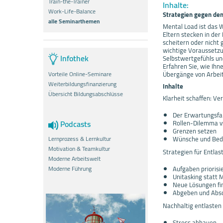
Train-the-Trainer
Inhalte:
Work-Life-Balance
Strategien gegen de
alle Seminarthemen
Mental Load ist das W
Eltern stecken in de
scheitern oder nicht 
wichtige Voraussetzu
Infothek
Selbstwertgefühls un
Erfahren Sie, wie Ihn
Übergänge von Arbeit
Vorteile Online-Seminare
Weiterbildungsfinanzierung
Inhalte
Übersicht Bildungsabschlüsse
Klarheit schaffen: V
Der Erwartungsf
Podcasts
Rollen-Dilemma vs
Grenzen setzen
Lernprozess & Lernkultur
Wünsche und Bedü
Motivation & Teamkultur
Strategien für Entla
Moderne Arbeitswelt
Moderne Führung
Aufgaben priorisi
Unitasking statt 
Neue Lösungen fi
Abgeben und Abs
Nachhaltig entlasten
Stress abbauen