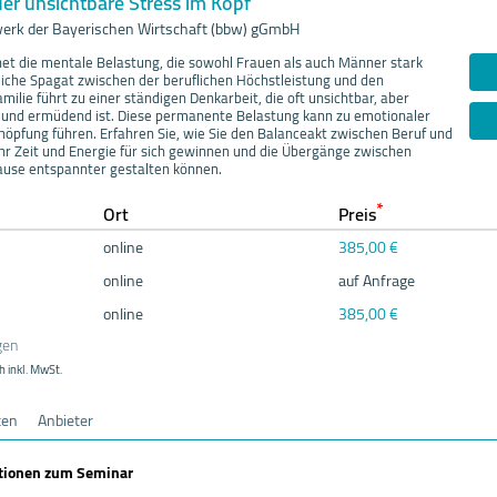
er unsichtbare Stress im Kopf
erk der Bayerischen Wirtschaft (bbw) gGmbH
et die mentale Belastung, die sowohl Frauen als auch Männer stark
liche Spagat zwischen der beruflichen Höchstleistung und den
ilie führt zu einer ständigen Denkarbeit, die oft unsichtbar, aber
 und ermüdend ist. Diese permanente Belastung kann zu emotionaler
höpfung führen. Erfahren Sie, wie Sie den Balanceakt zwischen Beruf und
hr Zeit und Energie für sich gewinnen und die Übergänge zwischen
ause entspannter gestalten können.
*
Ort
Preis
online
385,00 €
online
auf Anfrage
online
385,00 €
gen
h inkl. MwSt.
ten
Anbieter
ationen zum Seminar