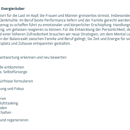
n Energieräuber
ort für die Last im Kopf, die Frauen und Männer grenzenlos stresst. Insbesonde
r Denkmühle. Im Beruf beste Performance liefern und der Familie gerecht werden
genug zu schaffen führt zu emotionaler und körperlicher Erschöpfung. Handlungsf
ng, um gelassen reagieren zu können. Für die Entwicklung der Persönlichkeit, d
d einer höheren Zufriedenheit brauchen wir neue Strategien, um dem Mental L
en der Balanceakt zwischen Familie und Beruf gelingt, Sie Zeit und Energie für 
splatz und Zuhause entspannter gestalten.
erantwortung erkennen und neu bewerten
alle entkommen
. Selbstfürsorge
rfnisse formulieren
stung und Fokus
eren
Multitasking
nden
chalten
 und regenerieren