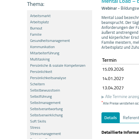
Mental Load – d
Thema:
Webinar
-
Bildungsw
Arbeitsmarkt
Mental Load bezeichn
Arbeitsplatz
beansprucht. Der täg
Anforderungen der Fam
Burnout
äußerst anstrengend
Familie
und körperlicher Ersc
Gesundheitsmanagement
Familie meistern, me
Kommunikation
Arbeitsplatz und Zuh
Mitarbeiterführung
Termin
Multitasking
Persönliche & soziale Kompetenzen
15.09.
20
26
Persönlichkeit
Persönlichkeitsanalyse
14.01.
20
27
Scheitern
13.04.
20
27
Selbstbewusstsein
Alle Termine anzei
Selbstführung
Selbstmanagement
*
Alle Preise verstehen sic
Selbstverantwortung
Selbstverwirklichung
Details
Referen
Soft Skills
Stress
Detaillierte Inform
Stressmanagement