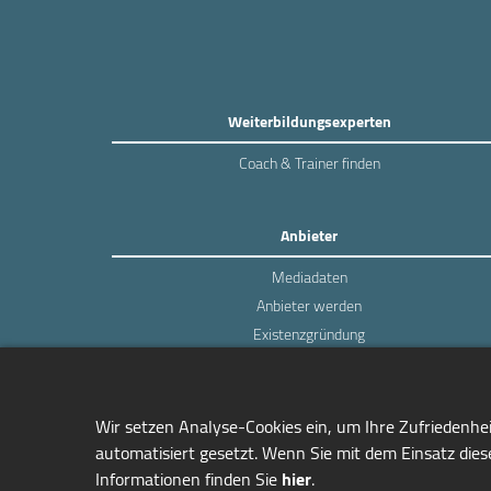
Weiterbildungsexperten
Coach & Trainer finden
Anbieter
Mediadaten
Anbieter werden
Existenzgründung
Login
Wir setzen Analyse-Cookies ein, um Ihre Zufriedenhe
automatisiert gesetzt. Wenn Sie mit dem Einsatz diese
Informationen finden Sie
hier
.
managerSeminare Verlags GmbH