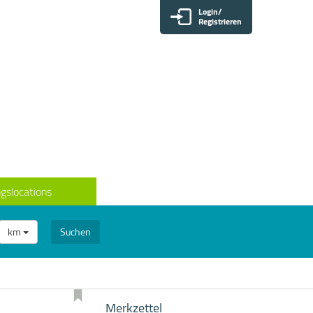
Login/
Registrieren
gslocations
km
Suchen
Merkzettel