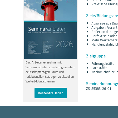
Praktische Übung
Ziele/Bildungsab
Auswege aus Daue
Aufgaben, Verant
Reflexion der eig
Perfekt sein oder
Mehr Wertschätzu
Handlungsfähig b
Zielgruppe:
Das Anbieterverzeichnis mit
Führungskräfte
Seminarinstituten aus dem gesamten
Fachkräfte
Nachwuchsführun
deutschsprachigen Raum und
redaktionellen Beiträgen zu aktuellen
Weiterbildungsthemen.
Seminarkennung:
ZS-85383-26-01
Kostenfrei laden