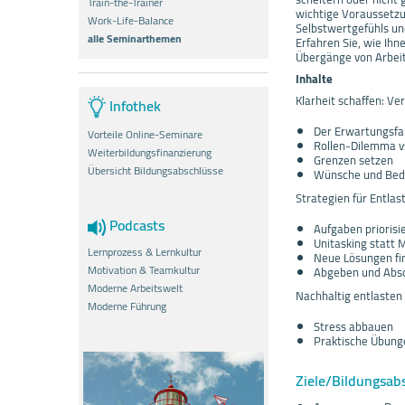
Train-the-Trainer
wichtige Voraussetzu
Work-Life-Balance
Selbstwertgefühls un
alle Seminarthemen
Erfahren Sie, wie Ihn
Übergänge von Arbeit
Inhalte
Klarheit schaffen: V
Infothek
Der Erwartungsf
Vorteile Online-Seminare
Rollen-Dilemma vs
Weiterbildungsfinanzierung
Grenzen setzen
Übersicht Bildungsabschlüsse
Wünsche und Bedü
Strategien für Entla
Podcasts
Aufgaben priorisi
Unitasking statt 
Lernprozess & Lernkultur
Neue Lösungen fi
Motivation & Teamkultur
Abgeben und Abs
Moderne Arbeitswelt
Nachhaltig entlasten
Moderne Führung
Stress abbauen
Praktische Übung
Ziele/Bildungsab