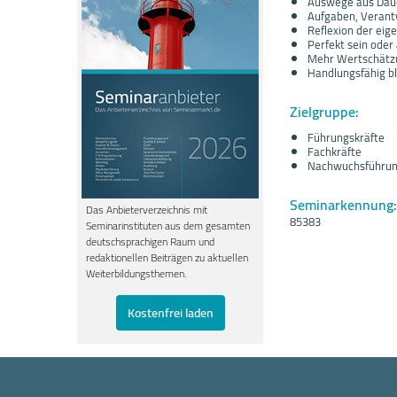
Auswege aus Daue
Aufgaben, Verant
Reflexion der eig
Perfekt sein oder
Mehr Wertschätzu
Handlungsfähig b
Zielgruppe:
Führungskräfte
Fachkräfte
Nachwuchsführun
Seminarkennung:
Das Anbieterverzeichnis mit
85383
Seminarinstituten aus dem gesamten
deutschsprachigen Raum und
redaktionellen Beiträgen zu aktuellen
Weiterbildungsthemen.
Kostenfrei laden