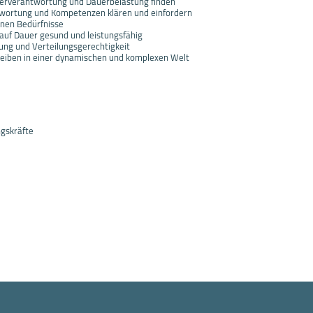
rverantwortung und Dauerbelastung finden
wortung und Kompetenzen klären und einfordern
enen Bedürfnisse
 auf Dauer gesund und leistungsfähig
ng und Verteilungsgerechtigkeit
leiben in einer dynamischen und komplexen Welt
gskräfte