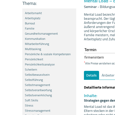
Mental Load – d
Thema:
Seminar
-
Bildungsw
Arbeitsmarkt
Mental Load bezeichn
Arbeitsplatz
beansprucht. Der täg
Anforderungen der Fam
Burnout
äußerst anstrengend
Familie
und körperlicher Ersc
Gesundheitsmanagement
Familie meistern, me
Kommunikation
Arbeitsplatz und Zuh
Mitarbeiterführung
Termin
Multitasking
Persönliche & soziale Kompetenzen
firmenintern
Persönlichkeit
*
Alle Preise verstehen sic
Persönlichkeitsanalyse
Scheitern
Selbstbewusstsein
Details
Anbieter
Selbstführung
Selbstmanagement
Detaillierte Inform
Selbstverantwortung
Inhalte:
Selbstverwirklichung
Soft Skills
Strategien gegen de
Stress
Mental Load ist das W
Stressmanagement
Eltern stecken in de
scheitern oder nicht 