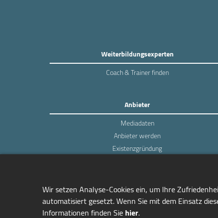
Weiterbildungsexperten
Coach & Trainer finden
Anbieter
Mediadaten
Anbieter werden
Existenzgründung
Login
Wir setzen Analyse-Cookies ein, um Ihre Zufriedenhe
automatisiert gesetzt. Wenn Sie mit dem Einsatz diese
Informationen finden Sie
hier
.
managerSeminare Verlags GmbH