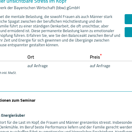
er unsichtbare Stress im Kopf
erk der Bayerischen Wirtschaft (bbw) gGmbH
et die mentale Belastung, die sowohl Frauen als auch Männer stark
liche Spagat zwischen der beruflichen Höchstleistung und den
ilie führt zu einer ständigen Denkarbeit, die oft unsichtbar, aber
 und ermüdend ist. Diese permanente Belastung kann zu emotionaler
höpfung führen. Erfahren Sie, wie Sie den Balanceakt zwischen Beruf und
hr Zeit und Energie für sich gewinnen und die Übergänge zwischen
ause entspannter gestalten können.
*
Ort
Preis
auf Anfrage
auf Anfrage
h inkl. MwSt.
ationen zum Seminar
n Energieräuber
ort für die Last im Kopf, die Frauen und Männer grenzenlos stresst. Insbesonde
r Denkmühle. Im Beruf beste Performance liefern und der Familie gerecht werden
genug zu schaffen führt zu emotionaler und körperlicher Erschöpfung. Handlungsf