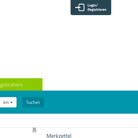
Login/
Registrieren
gslocations
km
Suchen
Merkzettel