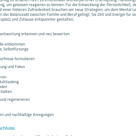
ng, um gelassen reagieren zu können. Für die Entwicklung der Persönlichkeit, d
d einer höheren Zufriedenheit brauchen wir neue Strategien, um dem Mental L
en der Balanceakt zwischen Familie und Beruf gelingt, Sie Zeit und Energie für 
splatz und Zuhause entspannter gestalten.
erantwortung erkennen und neu bewerten
alle entkommen
. Selbstfürsorge
rfnisse formulieren
stung und Fokus
eren
Multitasking
nden
chalten
 und regenerieren
en und nachhaltige Anregungen
schluss: