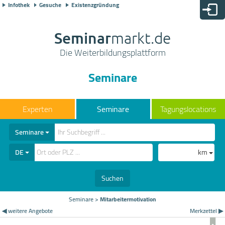
Infothek
Gesuche
Existenzgründung
Seminar
markt.de
Die Weiterbildungsplattform
Seminare
Seminare
Tagungslocations
Seminare
DE
km
Suchen
Seminare
>
Mitarbeitermotivation
◀ weitere Angebote
Merkzettel ▶