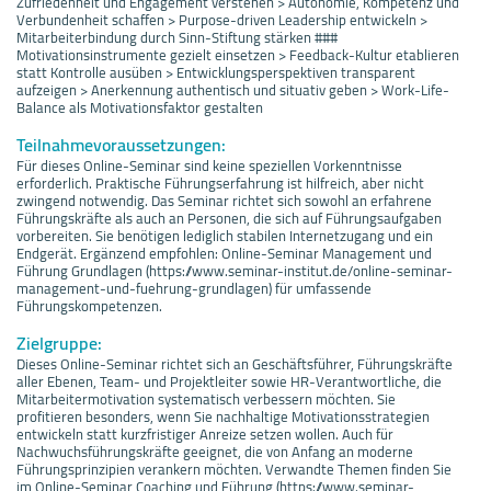
Zufriedenheit und Engagement verstehen > Autonomie, Kompetenz und
Verbundenheit schaffen > Purpose-driven Leadership entwickeln >
Mitarbeiterbindung durch Sinn-Stiftung stärken ###
Motivationsinstrumente gezielt einsetzen > Feedback-Kultur etablieren
statt Kontrolle ausüben > Entwicklungsperspektiven transparent
aufzeigen > Anerkennung authentisch und situativ geben > Work-Life-
Balance als Motivationsfaktor gestalten
Teilnahmevoraussetzungen:
Für dieses Online-Seminar sind keine speziellen Vorkenntnisse
erforderlich. Praktische Führungserfahrung ist hilfreich, aber nicht
zwingend notwendig. Das Seminar richtet sich sowohl an erfahrene
Führungskräfte als auch an Personen, die sich auf Führungsaufgaben
vorbereiten. Sie benötigen lediglich stabilen Internetzugang und ein
Endgerät. Ergänzend empfohlen: Online-Seminar Management und
Führung Grundlagen (https://www.seminar-institut.de/online-seminar-
management-und-fuehrung-grundlagen) für umfassende
Führungskompetenzen.
Zielgruppe:
Dieses Online-Seminar richtet sich an Geschäftsführer, Führungskräfte
aller Ebenen, Team- und Projektleiter sowie HR-Verantwortliche, die
Mitarbeitermotivation systematisch verbessern möchten. Sie
profitieren besonders, wenn Sie nachhaltige Motivationsstrategien
entwickeln statt kurzfristiger Anreize setzen wollen. Auch für
Nachwuchsführungskräfte geeignet, die von Anfang an moderne
Führungsprinzipien verankern möchten. Verwandte Themen finden Sie
im Online-Seminar Coaching und Führung (https://www.seminar-