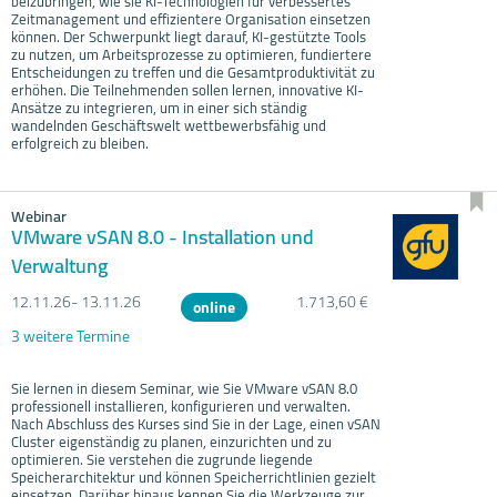
beizubringen, wie sie KI-Technologien für verbessertes
Zeitmanagement und effizientere Organisation einsetzen
können. Der Schwerpunkt liegt darauf, KI-gestützte Tools
zu nutzen, um Arbeitsprozesse zu optimieren, fundiertere
Entscheidungen zu treffen und die Gesamtproduktivität zu
erhöhen. Die Teilnehmenden sollen lernen, innovative KI-
Ansätze zu integrieren, um in einer sich ständig
wandelnden Geschäftswelt wettbewerbsfähig und
erfolgreich zu bleiben.
Webinar
VMware vSAN 8.0 - Installation und
Verwaltung
12.11.
26- 13.11.
26
1.713,60 €
online
3 weitere Termine
Sie lernen in diesem Seminar, wie Sie VMware vSAN 8.0
professionell installieren, konfigurieren und verwalten.
Nach Abschluss des Kurses sind Sie in der Lage, einen vSAN
Cluster eigenständig zu planen, einzurichten und zu
optimieren. Sie verstehen die zugrunde liegende
Speicherarchitektur und können Speicherrichtlinien gezielt
einsetzen. Darüber hinaus kennen Sie die Werkzeuge zur