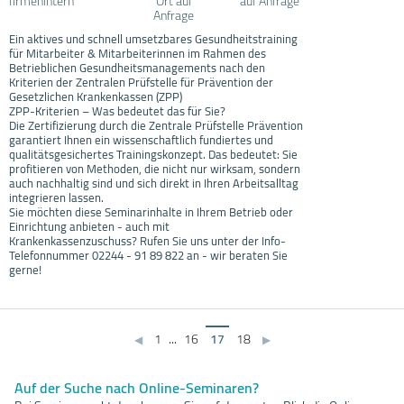
firmenintern
Ort auf
auf Anfrage
Anfrage
Ein aktives und schnell umsetzbares Gesundheitstraining
für Mitarbeiter & Mitarbeiterinnen im Rahmen des
Betrieblichen Gesundheitsmanagements nach den
Kriterien der Zentralen Prüfstelle für Prävention der
Gesetzlichen Krankenkassen (ZPP)
ZPP-Kriterien – Was bedeutet das für Sie?
Die Zertifizierung durch die Zentrale Prüfstelle Prävention
garantiert Ihnen ein wissenschaftlich fundiertes und
qualitätsgesichertes Trainingskonzept. Das bedeutet: Sie
profitieren von Methoden, die nicht nur wirksam, sondern
auch nachhaltig sind und sich direkt in Ihren Arbeitsalltag
integrieren lassen.
Sie möchten diese Seminarinhalte in Ihrem Betrieb oder
Einrichtung anbieten - auch mit
Krankenkassenzuschuss? Rufen Sie uns unter der Info-
Telefonnummer 02244 - 91 89 822 an - wir beraten Sie
gerne!
1
...
16
17
18
◀
▶
Auf der Suche nach Online-Seminaren?