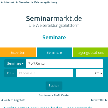
Infothek
Gesuche
Existenzgründung
Seminar
markt.de
Die Weiterbildungsplattform
Seminare
Seminare
Tagungslocations
Seminare
DE
km
Suchen
Seminare
>
Profit Center
◀ weitere Angebote
Merkzettel ▶