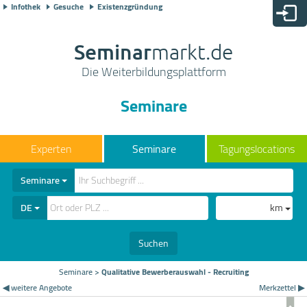
Infothek
Gesuche
Existenzgründung
Seminar
markt.de
Die Weiterbildungsplattform
Seminare
Seminare
Tagungslocations
Seminare
DE
km
Suchen
Seminare
>
Qualitative Bewerberauswahl - Recruiting
◀ weitere Angebote
Merkzettel ▶