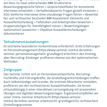
von Nice-to-have unterscheiden ### Strukturierte
Bewerbungsgespräche führen > Gesprächsleitfäden für konsistente
Interviews entwickeln > Verhaltensbasierte Fragen gezielt einsetzen >
AGG-konforme Interviews ohne unzulässige Fragen führen > Bewerber
fair und rechtssicher beurteilen ### Assessment-Elemente und
Auswahlentscheidung > Fallstudien und Arbeitsproben bewerten >
Gruppenübungen für Teamfähigkeit nutzen > Bewertungsbögen
systematisch auswerten > Objektive Auswahlentscheidungen
dokumentieren
Teilnahmevoraussetzungen:
Es sind keine besonderen Vorkenntnisse erforderlich. Erste Erfahrungen
im Personalmanagement (https://www.seminar-institut.de/online-
seminar-personalmanagement-grundlagen) erleichtern den Einstieg,
aber Recruiting-Einsteiger profitieren ebenso von den systematischen
Methoden.
Zielgruppe:
Das Seminar richtet sich an Personalverantwortliche, Recruiting-
Fachkräfte und Führungskräfte, die Einstellungsentscheidungen treffen.
Auch Selbstständige und Gründer, die erstmals Mitarbeiter einstellen,
profitieren von den rechtssicheren Auswahlmethoden. Sie lernen
ortsunabhängig in einer interaktiven Lernumgebung mit praxisnahen
Übungen und digitalen Bewertungsvorlagen. Ergänzend empfehlen wir
unser Online-Seminar Arbeitsrecht (https://www.seminar-
institut.de/online-seminar-arbeitsrecht-grundlagen) für rechtssichere
Einstellungsprozesse.