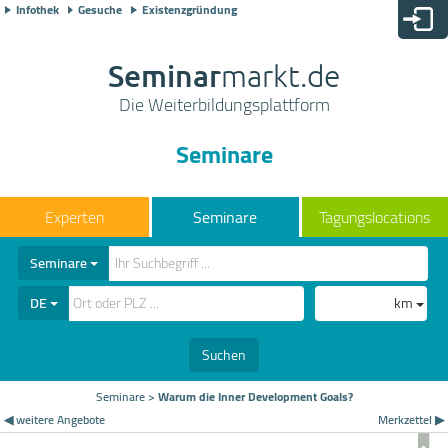
Infothek
Gesuche
Existenzgründung
Seminar
markt.de
Die Weiterbildungsplattform
Seminare
Seminare
Tagungslocations
Seminare
DE
km
Suchen
Seminare
>
Warum die Inner Development Goals?
◀ weitere Angebote
Merkzettel ▶