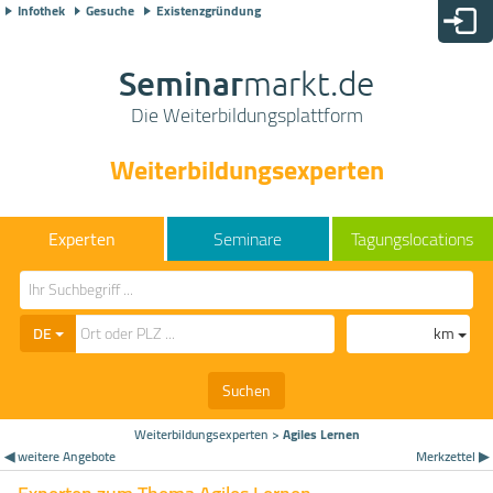
Infothek
Gesuche
Existenzgründung
Seminar
markt.de
Die Weiterbildungsplattform
Weiterbildungsexperten
Seminare
Tagungslocations
DE
km
Suchen
Weiterbildungsexperten
>
Agiles Lernen
◀ weitere Angebote
Merkzettel ▶