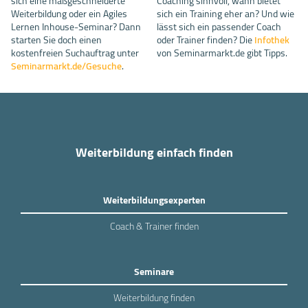
sich eine maßgeschneiderte
Coaching sinnvoll, wann bietet
Weiterbildung oder ein Agiles
sich ein Training eher an? Und wie
Lernen Inhouse-Seminar? Dann
lässt sich ein passender Coach
starten Sie doch einen
oder Trainer finden? Die
Infothek
kostenfreien Suchauftrag unter
von Seminarmarkt.de gibt Tipps.
Seminarmarkt.de/Gesuche
.
Weiterbildung einfach finden
Weiterbildungsexperten
Coach & Trainer finden
Seminare
Weiterbildung finden