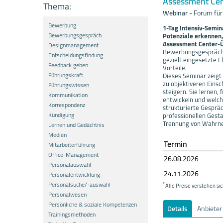
Assessment Ce
Thema:
Webinar
-
Forum für
Bewerbung
1-Tag Intensiv-Semin
Bewerbungsgespräch
Potenziale erkennen
Assessment Center-
Designmanagement
Bewerbungsgespräche 
Entscheidungsfindung
gezielt eingesetzte 
Feedback geben
Vorteile.
Führungskraft
Dieses Seminar zeigt
zu objektiveren Einsc
Führungswissen
steigern. Sie lernen,
Kommunikation
entwickeln und welche
Korrespondenz
strukturierte Gespräc
Kündigung
professionellen Gest
Trennung von Wahrn
Lernen und Gedächtnis
Medien
Termin
Mitarbeiterführung
Office-Management
26.08.
20
26
Personalauswahl
24.11.
20
26
Personalentwicklung
Personalsuche/-auswahl
*
Alle Preise verstehen sic
Personalwesen
Persönliche & soziale Kompetenzen
Details
Anbieter
Trainingsmethoden