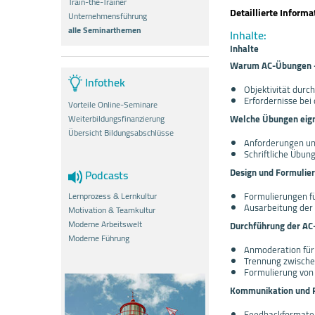
Train-the-Trainer
Detaillierte Inform
Unternehmensführung
alle Seminarthemen
Inhalte:
Inhalte
Warum AC-Übungen - 
Infothek
Objektivität dur
Erfordernisse bei
Vorteile Online-Seminare
Welche Übungen eign
Weiterbildungsfinanzierung
Übersicht Bildungsabschlüsse
Anforderungen u
Schriftliche Übun
Design und Formulie
Podcasts
Lernprozess & Lernkultur
Formulierungen f
Ausarbeitung de
Motivation & Teamkultur
Moderne Arbeitswelt
Durchführung der A
Moderne Führung
Anmoderation fü
Trennung zwisch
Formulierung vo
Kommunikation und 
Feedbackformate 