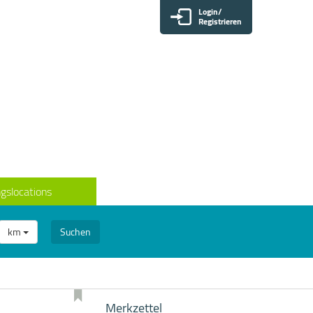
Login/
Registrieren
gslocations
km
Suchen
Merkzettel