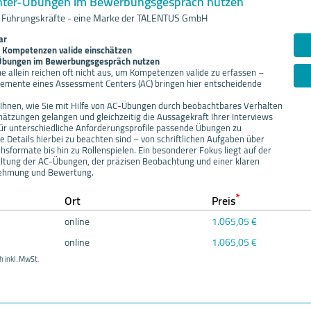
nter-Übungen im Bewerbungsgespräch nutzen
 Führungskräfte - eine Marke der TALENTUS GmbH
ar
, Kompetenzen valide einschätzen
Übungen im Bewerbungsgespräch nutzen
allein reichen oft nicht aus, um Kompetenzen valide zu erfassen –
Elemente eines Assessment Centers (AC) bringen hier entscheidende
 Ihnen, wie Sie mit Hilfe von AC-Übungen durch beobachtbares Verhalten
hätzungen gelangen und gleichzeitig die Aussagekraft Ihrer Interviews
 für unterschiedliche Anforderungsprofile passende Übungen zu
 Details hierbei zu beachten sind – von schriftlichen Aufgaben über
hsformate bis hin zu Rollenspielen. Ein besonderer Fokus liegt auf der
altung der AC-Übungen, der präzisen Beobachtung und einer klaren
ehmung und Bewertung.
*
Ort
Preis
online
1.065,05 €
online
1.065,05 €
h inkl. MwSt.