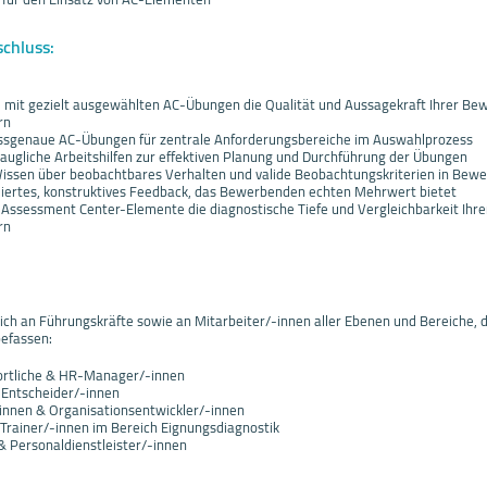
schluss:
ie mit gezielt ausgewählten AC-Übungen die Qualität und Aussagekraft Ihrer 
rn
assgenaue AC-Übungen für zentrale Anforderungsbereiche im Auswahlprozess
taugliche Arbeitshilfen zur effektiven Planung und Durchführung der Übungen
r Wissen über beobachtbares Verhalten und valide Beobachtungskriterien in Be
diertes, konstruktives Feedback, das Bewerbenden echten Mehrwert bietet
 Assessment Center-Elemente die diagnostische Tiefe und Vergleichbarkeit Ihre
rn
ich an Führungskräfte sowie an Mitarbeiter/-innen aller Ebenen und Bereiche, d
efassen:
rtliche & HR-Manager/-innen
 Entscheider/-innen
innen & Organisationsentwickler/-innen
Trainer/-innen im Bereich Eignungsdiagnostik
& Personaldienstleister/-innen