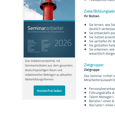
Ziele/Bildungsab
Ihr Nutzen
Sie lernen, wie S
deutlich verbesse
Sie entwickeln p
Sie nutzen praxis
Sie vertiefen Ih
Sie gestalten fun
Sie erkennen, wie
wesentlich steige
Das Anbieterverzeichnis mit
Zielgruppe:
Seminarinstituten aus dem gesamten
Zielgruppe
deutschsprachigen Raum und
redaktionellen Beiträgen zu aktuellen
Das Seminar richtet s
Weiterbildungsthemen.
Mitarbeiterauswahl b
Personalverantwo
Kostenfrei laden
Führungskräfte &
Talent Manager/-
Berater/-innen & 
Recruiter/-innen 