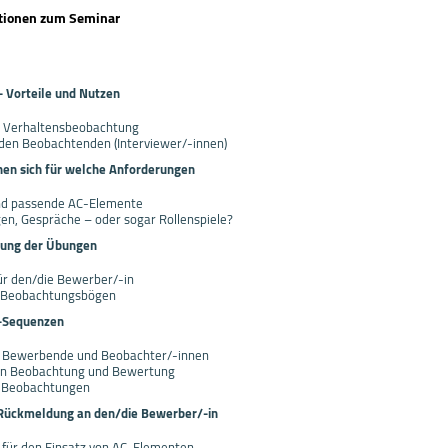
ationen zum Seminar
Vorteile und Nutzen
ch Verhaltensbeobachtung
 den Beobachtenden (Interviewer/-innen)
en sich für welche Anforderungen
nd passende AC-Elemente
gen, Gespräche – oder sogar Rollenspiele?
rung der Übungen
ür den/die Bewerber/-in
r Beobachtungsbögen
C-Sequenzen
r Bewerbende und Beobachter/-innen
en Beobachtung und Bewertung
n Beobachtungen
Rückmeldung an den/die Bewerber/-in
für den Einsatz von AC-Elementen