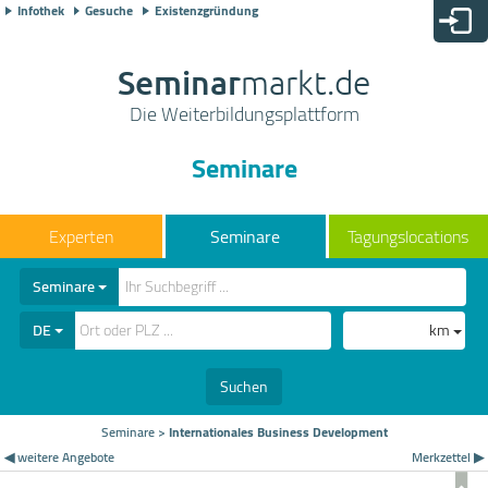
Infothek
Gesuche
Existenzgründung
Seminar
markt.de
Die Weiterbildungsplattform
Seminare
Seminare
Tagungslocations
Seminare
DE
km
Suchen
Seminare
>
Internationales Business Development
◀ weitere Angebote
Merkzettel ▶