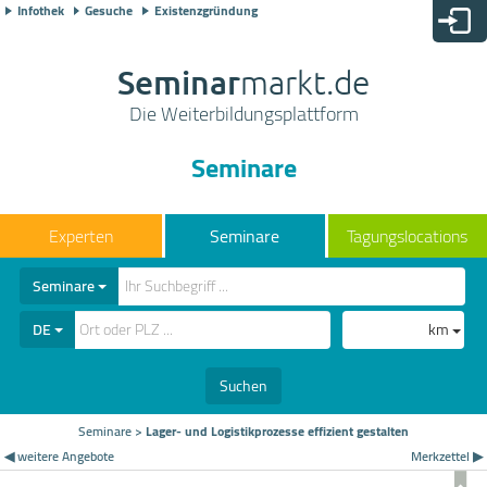
Infothek
Gesuche
Existenzgründung
Seminar
markt.de
Die Weiterbildungsplattform
Seminare
Seminare
Tagungslocations
Seminare
DE
km
Suchen
Seminare
>
Lager- und Logistikprozesse effizient gestalten
◀ weitere Angebote
Merkzettel ▶