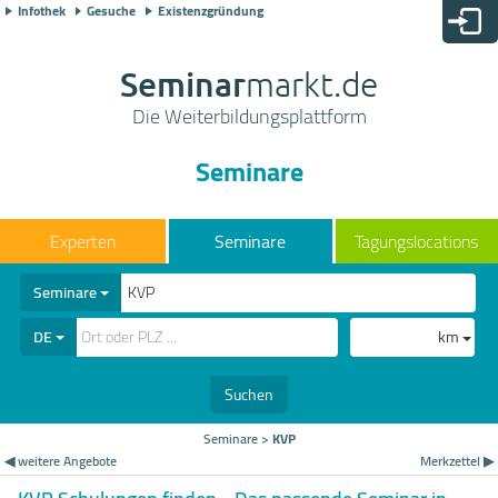
Infothek
Gesuche
Existenzgründung
Seminar
markt.de
Die Weiterbildungsplattform
Seminare
Seminare
Tagungslocations
Seminare
DE
km
Suchen
Seminare
>
KVP
◀ weitere Angebote
Merkzettel ▶