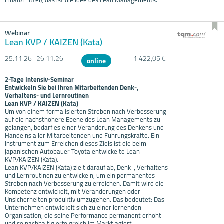
Webinar
Lean KVP / KAIZEN (Kata)
25.11.
26- 26.11.
26
1.422,05 €
online
2-Tage Intensiv-Seminar
Entwickeln Sie bei Ihren Mitarbeitenden Denk-,
Verhaltens- und Lernroutinen
Lean KVP / KAIZEN (Kata)
Um von einem formalisierten Streben nach Verbesserung
auf die nächsthöhere Ebene des Lean Managements zu
gelangen, bedarf es einer Veränderung des Denkens und
Handelns aller Mitarbeitenden und Führungskräfte. Ein
Instrument zum Erreichen dieses Ziels ist die beim
japanischen Autobauer Toyota entwickelte Lean
KVP/KAIZEN (Kata).
Lean KVP/KAIZEN (Kata) zielt darauf ab, Denk-, Verhaltens-
und Lernroutinen zu entwickeln, um ein permanentes
Streben nach Verbesserung zu erreichen. Damit wird die
Kompetenz entwickelt, mit Veränderungen oder
Unsicherheiten produktiv umzugehen. Das bedeutet: Das
Unternehmen entwickelt sich zu einer lernenden
Organisation, die seine Performance permanent erhöht
und so nachhaltig erfolgreich im Markt agiert.