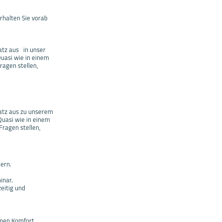
rhalten Sie vorab
atz aus in unser
Quasi wie in einem
ragen stellen,
latz aus zu unserem
Quasi wie in einem
Fragen stellen,
ern.
inar.
eitig und
hmen Komfort