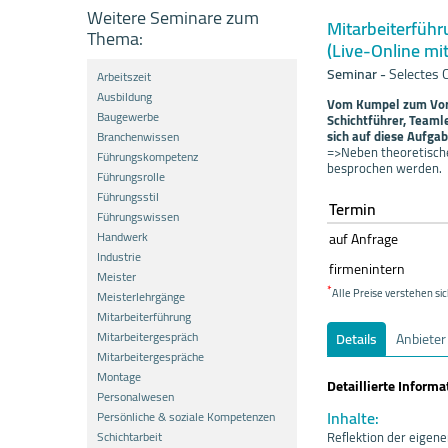
Weitere Seminare zum
Mitarbeiterführ
Thema:
(Live-Online mit
Seminar
-
Selectes 
Arbeitszeit
Ausbildung
Vom Kumpel zum Vorge
Baugewerbe
Schichtführer, Teaml
sich auf diese Aufga
Branchenwissen
=>Neben theoretische
Führungskompetenz
besprochen werden.
Führungsrolle
Führungsstil
Termin
Führungswissen
Handwerk
auf Anfrage
Industrie
firmenintern
Meister
*
Alle Preise verstehen sic
Meisterlehrgänge
Mitarbeiterführung
Mitarbeitergespräch
Details
Anbieter
Mitarbeitergespräche
Montage
Detaillierte Inform
Personalwesen
Inhalte:
Persönliche & soziale Kompetenzen
Schichtarbeit
Reflektion der eigen