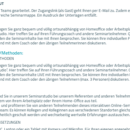
UT
 Teams gearbeitet. Der Zugangslink (als Gast) geht Ihnen per E-Mail zu. Zudem e
reiche Seminarmappe. Ein Ausdruck der Unterlagen entfällt.
ngen Sie ganz bequem und völlig ortsunabhängig von Homeoffice oder Arbeitspl
udio. Hier treffen Sie auf Ihren Führungscoach und andere Seminarteilnehmer. 
 die Seminarinhalte live mit Ihnen besprochen. Sie können Ihre individuellen F
und mit dem Coach oder den übrigen TeilnehmerInnen diskutieren.
f/Methoden:
ETHODEN
ngen Sie ganz bequem und völlig ortsunabhängig von Homeoffice oder Arbeitsp
udio“. Hier treffen Sie auf Ihren Führungscoach und andere Seminarteilnehmer. 
 die Seminarinhalte LIVE mit Ihnen besprochen. Sie können Ihre individuellen 
und mit dem Coach oder den übrigen Teilnehmern (max. 3 Personen) diskutieren.
ind Sie in unserem Seminarstudio bei unserem Referenten und anderen Teilnehm
m von Ihrem Arbeitsplatz oder Ihrem Home-Office aus teil.
n und profitieren Sie von anderen Teilnehmenden dieses interaktiven Online-Sem
sam: Es können Kollegen und Kolleginnen aus verschiedenen Standorten gleichz
eitlich geschult werden und wechselseitig wertvolle Erfahrungen austauschen.
SSETZUNGEN
PC, Laptop oder ein Tablet mit Kamera und Mikrofon. Für Ihren eigenen angene