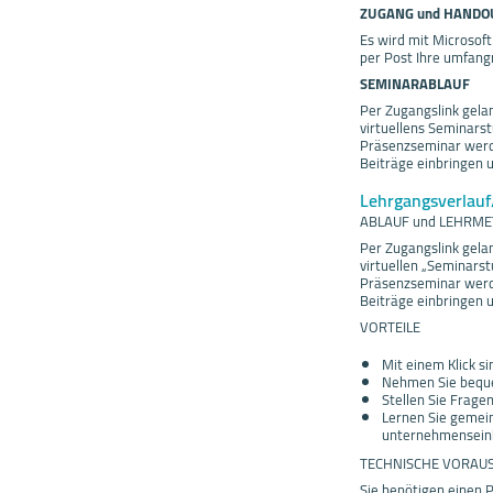
ZUGANG und HANDO
Es wird mit Microsoft
per Post Ihre umfang
SEMINARABLAUF
Per Zugangslink gela
virtuellens Seminarst
Präsenzseminar werden
Beiträge einbringen 
Lehrgangsverlau
ABLAUF und LEHRM
Per Zugangslink gela
virtuellen „Seminarst
Präsenzseminar werden
Beiträge einbringen 
VORTEILE
Mit einem Klick s
Nehmen Sie beque
Stellen Sie Frage
Lernen Sie gemein
unternehmenseinh
TECHNISCHE VORAU
Sie benötigen einen 