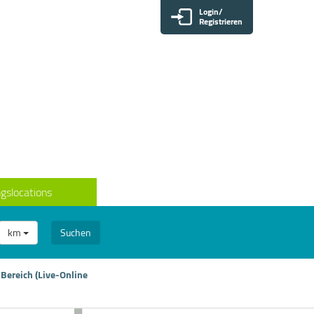
Login/
Registrieren
gslocations
km
Suchen
Bereich (Live-Online