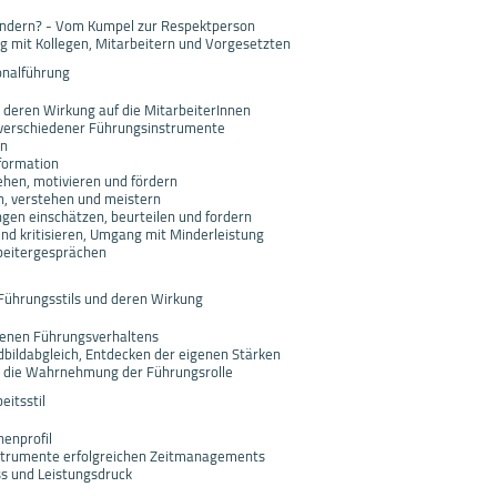
rändern? - Vom Kumpel zur Respektperson
g mit Kollegen, Mitarbeitern und Vorgesetzten
onalführung
 deren Wirkung auf die MitarbeiterInnen
z verschiedener Führungsinstrumente
en
formation
ehen, motivieren und fördern
n, verstehen und meistern
ngen einschätzen, beurteilen und fordern
nd kritisieren, Umgang mit Minderleistung
beitergesprächen
Führungsstils und deren Wirkung
igenen Führungsverhaltens
bildabgleich, Entdecken der eigenen Stärken
 die Wahrnehmung der Führungsrolle
eitsstil
enprofil
trumente erfolgreichen Zeitmanagements
s und Leistungsdruck