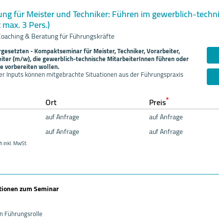
ung für Meister und Techniker: Führen im gewerblich-techn
 max. 3 Pers.)
Coaching & Beratung für Führungskräfte
setzten - Kompaktseminar für Meister, Techniker, Vorarbeiter,
eiter (m/w), die gewerblich-technische MitarbeiterInnen führen oder
be vorbereiten wollen.
r Inputs können mitgebrachte Situationen aus der Führungspraxis
*
Ort
Preis
auf Anfrage
auf Anfrage
auf Anfrage
auf Anfrage
h inkl. MwSt.
ationen zum Seminar
en Führungsrolle