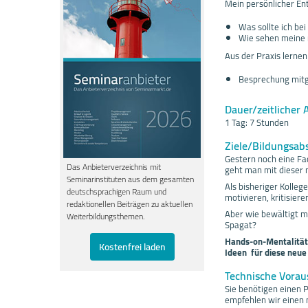
Mein persönlicher En
Was sollte ich b
Wie sehen meine 
Aus der Praxis lernen
Besprechung mitg
Dauer/zeitlicher 
1 Tag: 7 Stunden
Ziele/Bildungsab
Gestern noch eine Fa
Das Anbieterverzeichnis mit
geht man mit dieser 
Seminarinstituten aus dem gesamten
Als bisheriger Kolleg
deutschsprachigen Raum und
motivieren, kritisier
redaktionellen Beiträgen zu aktuellen
Aber wie bewältigt 
Weiterbildungsthemen.
Spagat?
Hands-on-Mentalität
Kostenfrei laden
Ideen für diese neue
Technische Vorau
Sie benötigen einen 
empfehlen wir einen 