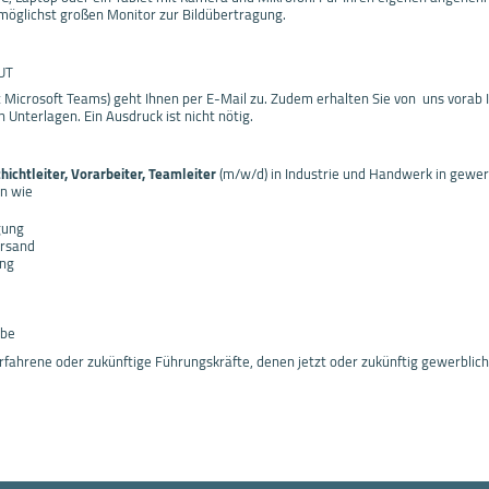
möglichst großen Monitor zur Bildübertragung.
UT
t Microsoft Teams) geht Ihnen per E-Mail zu. Zudem erhalten Sie von uns vora
 Unterlagen. Ein Ausdruck ist nicht nötig.
hichtleiter, Vorarbeiter, Teamleiter
(m/w/d) in Industrie und Handwerk in gewer
en wie
gung
ersand
ung
rbe
fahrene oder zukünftige Führungskräfte, denen jetzt oder zukünftig gewerblic