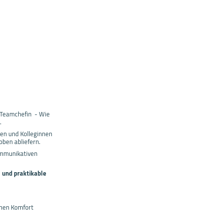
r Teamchefin - Wie
.
gen und Kolleginnen
oben abliefern.
ommunikativen
 und praktikable
hmen Komfort