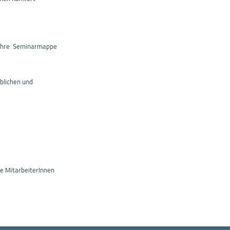
b Ihre Seminarmappe
blichen und
he MitarbeiterInnen