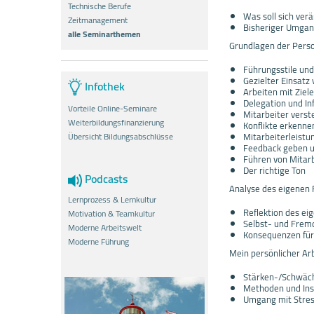
Technische Berufe
Was soll sich ve
Zeitmanagement
Bisheriger Umgan
alle Seminarthemen
Grundlagen der Pers
Führungsstile und
Gezielter Einsat
Infothek
Arbeiten mit Ziel
Delegation und In
Vorteile Online-Seminare
Mitarbeiter verst
Weiterbildungsfinanzierung
Konflikte erkenne
Mitarbeiterleistu
Übersicht Bildungsabschlüsse
Feedback geben u
Führen von Mitar
Der richtige Ton
Podcasts
Analyse des eigenen 
Lernprozess & Lernkultur
Reflektion des e
Motivation & Teamkultur
Selbst- und Fremd
Moderne Arbeitswelt
Konsequenzen für
Moderne Führung
Mein persönlicher Arb
Stärken-/Schwäch
Methoden und Ins
Umgang mit Stres