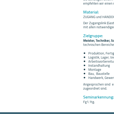
empfehlen wir einen 
Material:
ZUGANG und HANDO
Der Zugangslink (Gas
mit allen notwendigen
Zielgruppe:
Meister, Techniker, Sc
technischen Bereich
Produktion, Ferti
Logistik, Lager, V
Arbeitsvorbereit
Instandhaltung
Montage
Bau, Baustelle
Handwerk, Gewe
Angesprochen sind er
zugeordnet sind.
Seminarkennung:
Fg1.1tg.