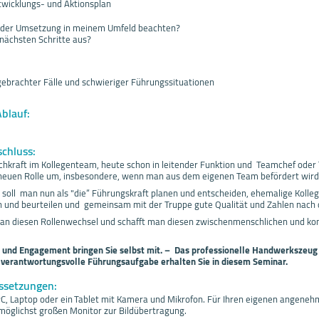
twicklungs- und Aktionsplan
ei der Umsetzung in meinem Umfeld beachten?
nächsten Schritte aus?
ebrachter Fälle und schwieriger Führungssituationen
Ablauf:
schluss:
chkraft im Kollegenteam, heute schon in leitender Funktion und Teamchef ode
neuen Rolle um, insbesondere, wenn man aus dem eigenen Team befördert wird
e soll man nun als "die“ Führungskraft planen und entscheiden, ehemalige Kolle
en und beurteilen und gemeinsam mit der Truppe gute Qualität und Zahlen nach 
man diesen Rollenwechsel und schafft man diesen zwischenmenschlichen und k
 und Engagement bringen Sie selbst mit. – Das professionelle Handwerkszeug
 verantwortungsvolle Führungsaufgabe erhalten Sie in diesem Seminar.
ssetzungen:
PC, Laptop oder ein Tablet mit Kamera und Mikrofon. Für Ihren eigenen angene
möglichst großen Monitor zur Bildübertragung.