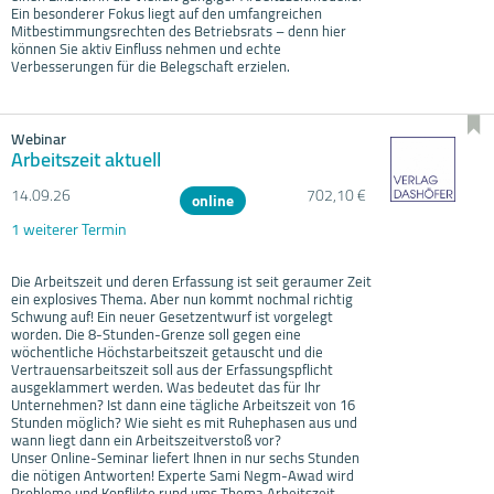
Ein besonderer Fokus liegt auf den umfangreichen
Mitbestimmungsrechten des Betriebsrats – denn hier
können Sie aktiv Einfluss nehmen und echte
Verbesserungen für die Belegschaft erzielen.
Webinar
Arbeitszeit aktuell
14.09.
26
702,10 €
online
1 weiterer Termin
Die Arbeitszeit und deren Erfassung ist seit geraumer Zeit
ein explosives Thema. Aber nun kommt nochmal richtig
Schwung auf! Ein neuer Gesetzentwurf ist vorgelegt
worden. Die 8-Stunden-Grenze soll gegen eine
wöchentliche Höchstarbeitszeit getauscht und die
Vertrauensarbeitszeit soll aus der Erfassungspflicht
ausgeklammert werden. Was bedeutet das für Ihr
Unternehmen? Ist dann eine tägliche Arbeitszeit von 16
Stunden möglich? Wie sieht es mit Ruhephasen aus und
wann liegt dann ein Arbeitszeitverstoß vor?
Unser Online-Seminar liefert Ihnen in nur sechs Stunden
die nötigen Antworten! Experte Sami Negm-Awad wird
Probleme und Konflikte rund ums Thema Arbeitszeit