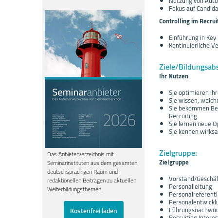
Nutzung von Autom
Fokus auf Candid
Controlling im Recru
Einführung in Key
Kontinuierliche 
Ziele/Bildungsab
Ihr Nutzen
Sie optimieren Ih
Sie wissen, welc
Sie bekommen Best
Recruiting
Sie lernen neue O
Sie kennen wirksa
Zielgruppe:
Das Anbieterverzeichnis mit
Zielgruppe
Seminarinstituten aus dem gesamten
deutschsprachigen Raum und
Vorstand/Geschäf
redaktionellen Beiträgen zu aktuellen
Personalleitung
Weiterbildungsthemen.
Personalreferent
Personalentwickl
Führungsnachwuc
Kostenfrei laden
Recruiting Interes