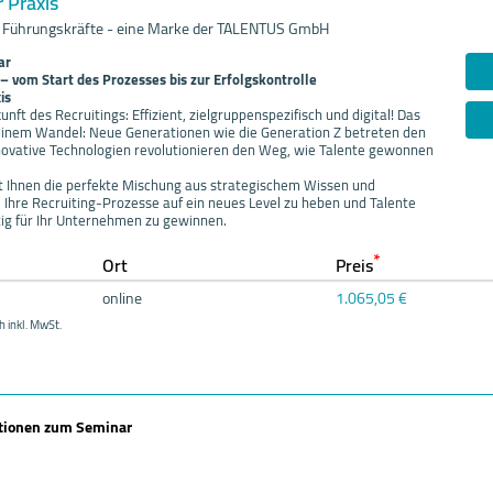
r Praxis
 Führungskräfte - eine Marke der TALENTUS GmbH
ar
– vom Start des Prozesses bis zur Erfolgskontrolle
is
nft des Recruitings: Effizient, zielgruppenspezifisch und digital! Das
 einem Wandel: Neue Generationen wie die Generation Z betreten den
novative Technologien revolutionieren den Weg, wie Talente gewonnen
t Ihnen die perfekte Mischung aus strategischem Wissen und
 Ihre Recruiting-Prozesse auf ein neues Level zu heben und Talente
tig für Ihr Unternehmen zu gewinnen.
*
Ort
Preis
online
1.065,05 €
h inkl. MwSt.
ationen zum Seminar