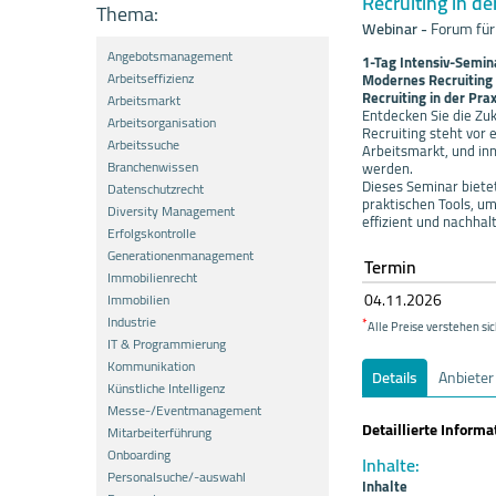
Recruiting in de
Thema:
Webinar
-
Forum für
Angebotsmanagement
1-Tag Intensiv-Semin
Arbeitseffizienz
Modernes Recruiting 
Recruiting in der Prax
Arbeitsmarkt
Entdecken Sie die Zuku
Arbeitsorganisation
Recruiting steht vor
Arbeitssuche
Arbeitsmarkt, und in
Branchenwissen
werden.
Dieses Seminar biete
Datenschutzrecht
praktischen Tools, um
Diversity Management
effizient und nachhal
Erfolgskontrolle
Generationenmanagement
Termin
Immobilienrecht
04.11.
20
26
Immobilien
Industrie
*
Alle Preise verstehen sic
IT & Programmierung
Kommunikation
Details
Anbieter
Künstliche Intelligenz
Messe-/Eventmanagement
Detaillierte Inform
Mitarbeiterführung
Onboarding
Inhalte:
Personalsuche/-auswahl
Inhalte