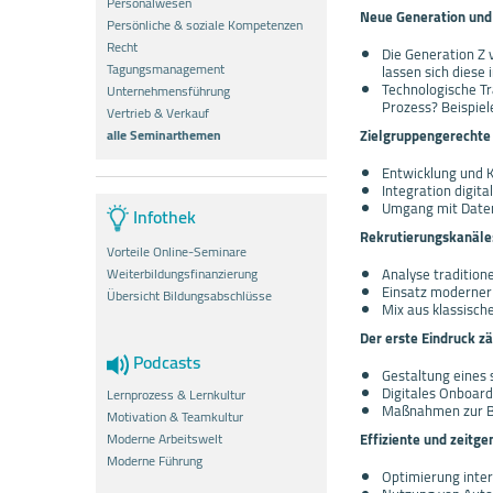
Personalwesen
Neue Generation und
Persönliche & soziale Kompetenzen
Recht
Die Generation Z
Tagungsmanagement
lassen sich diese 
Technologische Tr
Unternehmensführung
Prozess? Beispie
Vertrieb & Verkauf
alle Seminarthemen
Zielgruppengerechte 
Entwicklung und K
Integration digi
Umgang mit Daten
Infothek
Rekrutierungskanäle:
Vorteile Online-Seminare
Analyse tradition
Weiterbildungsfinanzierung
Einsatz moderner
Übersicht Bildungsabschlüsse
Mix aus klassisch
Der erste Eindruck zä
Podcasts
Gestaltung eines
Digitales Onboardi
Lernprozess & Lernkultur
Maßnahmen zur Bi
Motivation & Teamkultur
Moderne Arbeitswelt
Effiziente und zeitg
Moderne Führung
Optimierung inter