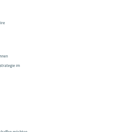
ire
innen
strategie im
rschaffen möchten