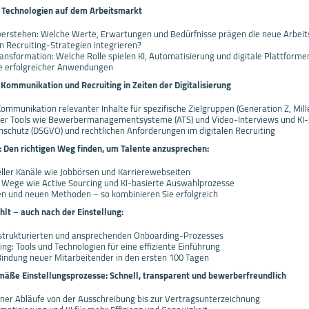
 Technologien auf dem Arbeitsmarkt
 verstehen: Welche Werte, Erwartungen und Bedürfnisse prägen die neue Arbei
in Recruiting-Strategien integrieren?
ansformation: Welche Rolle spielen KI, Automatisierung und digitale Plattforme
le erfolgreicher Anwendungen
Kommunikation und Recruiting in Zeiten der Digitalisierung
ommunikation relevanter Inhalte für spezifische Zielgruppen (Generation Z, Mille
taler Tools wie Bewerbermanagementsysteme (ATS) und Video-Interviews und KI-
schutz (DSGVO) und rechtlichen Anforderungen im digitalen Recruiting
 Den richtigen Weg finden, um Talente anzusprechen:
eller Kanäle wie Jobbörsen und Karrierewebseiten
 Wege wie Active Sourcing und KI-basierte Auswahlprozesse
en und neuen Methoden – so kombinieren Sie erfolgreich
hlt – auch nach der Einstellung:
 strukturierten und ansprechenden Onboarding-Prozesses
ng: Tools und Technologien für eine effiziente Einführung
ndung neuer Mitarbeitender in den ersten 100 Tagen
emäße Einstellungsprozesse: Schnell, transparent und bewerberfreundlich
ner Abläufe von der Ausschreibung bis zur Vertragsunterzeichnung