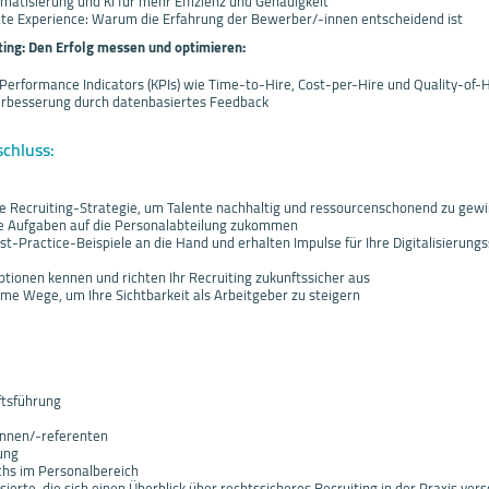
atisierung und KI für mehr Effizienz und Genauigkeit
ate Experience: Warum die Erfahrung der Bewerber/-innen entscheidend ist
iting: Den Erfolg messen und optimieren:
 Performance Indicators (KPIs) wie Time-to-Hire, Cost-per-Hire und Quality-of-H
Verbesserung durch datenbasiertes Feedback
schluss:
re Recruiting-Strategie, um Talente nachhaltig und ressourcenschonend zu gew
he Aufgaben auf die Personalabteilung zukommen
-Practice-Beispiele an die Hand und erhalten Impulse für Ihre Digitalisierungs
ptionen kennen und richten Ihr Recruiting zukunftssicher aus
me Wege, um Ihre Sichtbarkeit als Arbeitgeber zu steigern
tsführung
innen/-referenten
ung
hs im Personalbereich
sierte, die sich einen Überblick über rechtssicheres Recruiting in der Praxis ve