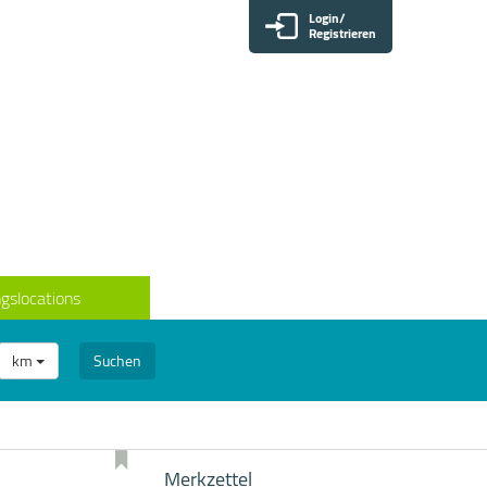
Login/
Registrieren
gslocations
km
Suchen
Merkzettel