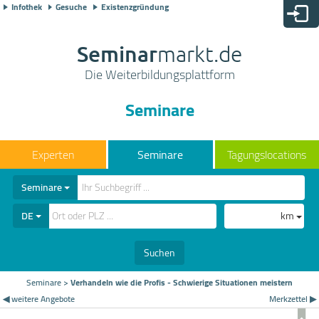
Infothek
Gesuche
Existenzgründung
Seminar
markt.de
Die Weiterbildungsplattform
Seminare
Seminare
Tagungslocations
Seminare
DE
km
Suchen
Seminare
>
Verhandeln wie die Profis - Schwierige Situationen meistern
◀ weitere Angebote
Merkzettel ▶