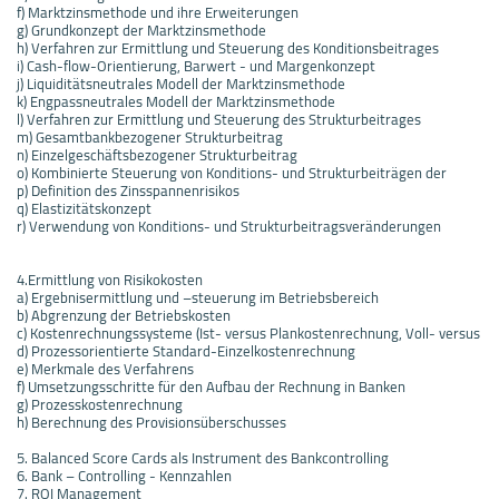
f) Marktzinsmethode und ihre Erweiterungen
g) Grundkonzept der Marktzinsmethode
h) Verfahren zur Ermittlung und Steuerung des Konditionsbeitrages
i) Cash-flow-Orientierung, Barwert - und Margenkonzept
j) Liquiditätsneutrales Modell der Marktzinsmethode
k) Engpassneutrales Modell der Marktzinsmethode
l) Verfahren zur Ermittlung und Steuerung des Strukturbeitrages
m) Gesamtbankbezogener Strukturbeitrag
n) Einzelgeschäftsbezogener Strukturbeitrag
o) Kombinierte Steuerung von Konditions- und Strukturbeiträgen der
p) Definition des Zinsspannenrisikos
q) Elastizitätskonzept
r) Verwendung von Konditions- und Strukturbeitragsveränderungen
4.Ermittlung von Risikokosten
a) Ergebnisermittlung und –steuerung im Betriebsbereich
b) Abgrenzung der Betriebskosten
c) Kostenrechnungssysteme (Ist- versus Plankostenrechnung, Voll- versus
d) Prozessorientierte Standard-Einzelkostenrechnung
e) Merkmale des Verfahrens
f) Umsetzungsschritte für den Aufbau der Rechnung in Banken
g) Prozesskostenrechnung
h) Berechnung des Provisionsüberschusses
5. Balanced Score Cards als Instrument des Bankcontrolling
6. Bank – Controlling - Kennzahlen
7. ROI Management