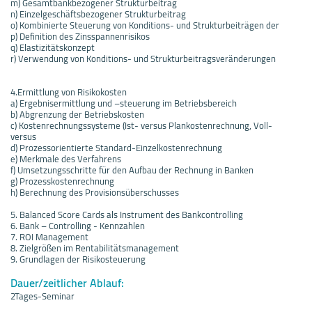
m) Gesamtbankbezogener Strukturbeitrag
n) Einzelgeschäftsbezogener Strukturbeitrag
o) Kombinierte Steuerung von Konditions- und Strukturbeiträgen der
p) Definition des Zinsspannenrisikos
q) Elastizitätskonzept
r) Verwendung von Konditions- und Strukturbeitragsveränderungen
4.Ermittlung von Risikokosten
a) Ergebnisermittlung und –steuerung im Betriebsbereich
b) Abgrenzung der Betriebskosten
c) Kostenrechnungssysteme (Ist- versus Plankostenrechnung, Voll-
versus
d) Prozessorientierte Standard-Einzelkostenrechnung
e) Merkmale des Verfahrens
f) Umsetzungsschritte für den Aufbau der Rechnung in Banken
g) Prozesskostenrechnung
h) Berechnung des Provisionsüberschusses
5. Balanced Score Cards als Instrument des Bankcontrolling
6. Bank – Controlling - Kennzahlen
7. ROI Management
8. Zielgrößen im Rentabilitätsmanagement
9. Grundlagen der Risikosteuerung
Dauer/zeitlicher Ablauf:
2Tages-Seminar