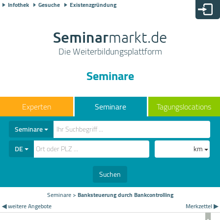
Infothek
Gesuche
Existenzgründung
Seminar
markt.de
Die Weiterbildungsplattform
Seminare
Seminare
Tagungslocations
Seminare
DE
km
Suchen
Seminare
>
Banksteuerung durch Bankcontrolling
◀ weitere Angebote
Merkzettel ▶