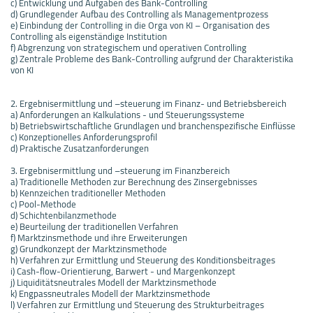
c) Entwicklung und Aufgaben des Bank-Controlling
d) Grundlegender Aufbau des Controlling als Managementprozess
e) Einbindung der Controlling in die Orga von KI – Organisation des
Controlling als eigenständige Institution
f) Abgrenzung von strategischem und operativen Controlling
g) Zentrale Probleme des Bank-Controlling aufgrund der Charakteristika
von KI
2. Ergebnisermittlung und –steuerung im Finanz- und Betriebsbereich
a) Anforderungen an Kalkulations - und Steuerungssysteme
b) Betriebswirtschaftliche Grundlagen und branchenspezifische Einflüsse
c) Konzeptionelles Anforderungsprofil
d) Praktische Zusatzanforderungen
3. Ergebnisermittlung und –steuerung im Finanzbereich
a) Traditionelle Methoden zur Berechnung des Zinsergebnisses
b) Kennzeichen traditioneller Methoden
c) Pool-Methode
d) Schichtenbilanzmethode
e) Beurteilung der traditionellen Verfahren
f) Marktzinsmethode und ihre Erweiterungen
g) Grundkonzept der Marktzinsmethode
h) Verfahren zur Ermittlung und Steuerung des Konditionsbeitrages
i) Cash-flow-Orientierung, Barwert - und Margenkonzept
j) Liquiditätsneutrales Modell der Marktzinsmethode
k) Engpassneutrales Modell der Marktzinsmethode
l) Verfahren zur Ermittlung und Steuerung des Strukturbeitrages