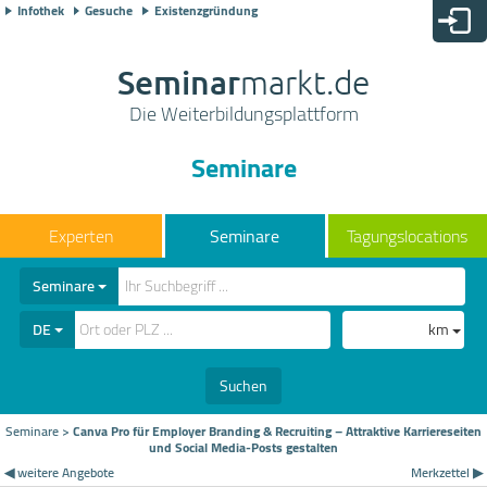
Infothek
Gesuche
Existenzgründung
Seminar
markt.de
Die Weiterbildungsplattform
Seminare
Seminare
Tagungslocations
Seminare
DE
km
Suchen
Seminare
>
Canva Pro für Employer Branding & Recruiting – Attraktive Karriereseiten
und Social Media-Posts gestalten
◀ weitere Angebote
Merkzettel ▶