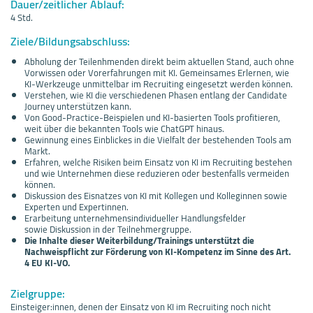
Dauer/zeitlicher Ablauf:
4 Std.
Ziele/Bildungsabschluss:
Abholung der Teilenhmenden direkt beim aktuellen Stand, auch ohne
Vorwissen oder Vorerfahrungen mit KI. Gemeinsames Erlernen, wie
KI-Werkzeuge unmittelbar im Recruiting eingesetzt werden können.
Verstehen, wie KI die verschiedenen Phasen entlang der Candidate
Journey unterstützen kann.
Von Good-Practice-Beispielen und KI-basierten Tools profitieren,
weit über die bekannten Tools wie ChatGPT hinaus.
Gewinnung eines Einblickes in die Vielfalt der bestehenden Tools am
Markt.
Erfahren, welche Risiken beim Einsatz von KI im Recruiting bestehen
und wie Unternehmen diese reduzieren oder bestenfalls vermeiden
können.
Diskussion des Eisnatzes von KI mit Kollegen und Kolleginnen sowie
Experten und Expertinnen.
Erarbeitung unternehmensindividueller Handlungsfelder
sowie Diskussion in der Teilnehmergruppe.
Die Inhalte dieser Weiterbildung/Trainings unterstützt die
Nachweispflicht zur Förderung von KI-Kompetenz im Sinne des Art.
4 EU KI-VO.
Zielgruppe:
Einsteiger:innen, denen der Einsatz von KI im Recruiting noch nicht