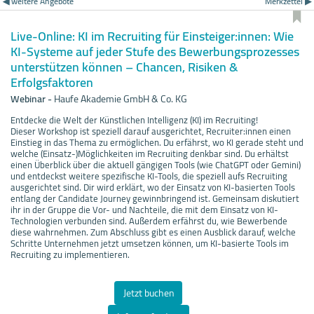
◀ weitere Angebote
Merkzettel ▶
Live-Online: KI im Recruiting für Einsteiger:innen: Wie
KI-Systeme auf jeder Stufe des Bewerbungsprozesses
unterstützen können – Chancen, Risiken &
Erfolgsfaktoren
Webinar
-
Haufe Akademie GmbH & Co. KG
Entdecke die Welt der Künstlichen Intelligenz (KI) im Recruiting!
Dieser Workshop ist speziell darauf ausgerichtet, Recruiter:innen einen
Einstieg in das Thema zu ermöglichen. Du erfährst, wo KI gerade steht und
welche (Einsatz-)Möglichkeiten im Recruiting denkbar sind. Du erhältst
einen Überblick über die aktuell gängigen Tools (wie ChatGPT oder Gemini)
und entdeckst weitere spezifische KI-Tools, die speziell aufs Recruiting
ausgerichtet sind. Dir wird erklärt, wo der Einsatz von KI-basierten Tools
entlang der Candidate Journey gewinnbringend ist. Gemeinsam diskutiert
ihr in der Gruppe die Vor- und Nachteile, die mit dem Einsatz von KI-
Technologien verbunden sind. Außerdem erfährst du, wie Bewerbende
diese wahrnehmen. Zum Abschluss gibt es einen Ausblick darauf, welche
Schritte Unternehmen jetzt umsetzen können, um KI-basierte Tools im
Recruiting zu implementieren.
Jetzt buchen