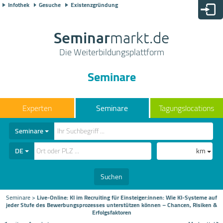
Infothek
Gesuche
Existenzgründung
Seminar
markt.de
Die Weiterbildungsplattform
Seminare
Seminare
Tagungslocations
Seminare
DE
km
Suchen
Seminare
>
Live-Online: KI im Recruiting für Einsteiger:innen: Wie KI-Systeme auf
jeder Stufe des Bewerbungsprozesses unterstützen können – Chancen, Risiken &
Erfolgsfaktoren