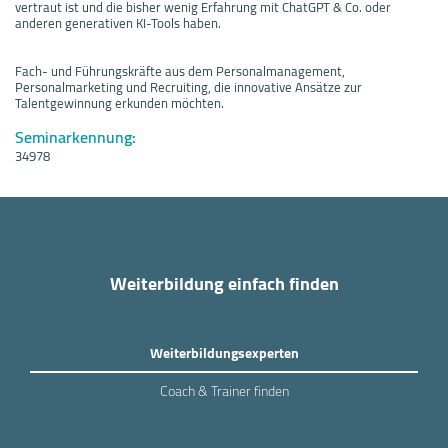
vertraut ist und die bisher wenig Erfahrung mit ChatGPT & Co. oder
anderen generativen KI-Tools haben.
Fach- und Führungskräfte aus dem Personalmanagement,
Personalmarketing und Recruiting, die innovative Ansätze zur
Talentgewinnung erkunden möchten.
Seminarkennung:
34978
Weiterbildung einfach finden
Weiterbildungsexperten
Coach & Trainer finden