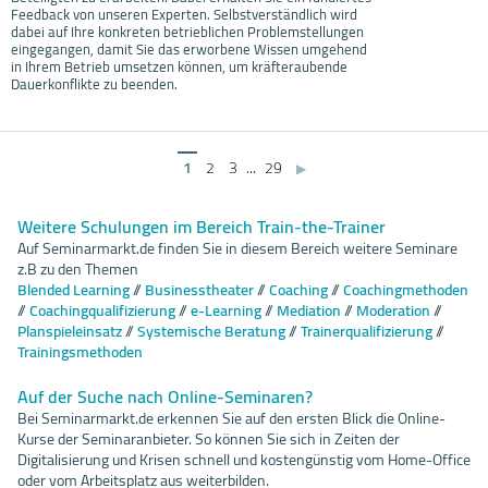
Feedback von unseren Experten. Selbstverständlich wird
dabei auf Ihre konkreten betrieblichen Problemstellungen
eingegangen, damit Sie das erworbene Wissen umgehend
in Ihrem Betrieb umsetzen können, um kräfteraubende
Dauerkonflikte zu beenden.
1
2
3
...
29
▶
Weitere Schulungen im Bereich
Train-the-Trainer
Auf Seminarmarkt.de finden Sie in diesem Bereich weitere Seminare
z.B zu den Themen
Blended Learning
//
Businesstheater
//
Coaching
//
Coachingmethoden
//
Coachingqualifizierung
//
e-Learning
//
Mediation
//
Moderation
//
Planspieleinsatz
//
Systemische Beratung
//
Trainerqualifizierung
//
Trainingsmethoden
Auf der Suche nach Online-Seminaren?
Bei Seminarmarkt.de erkennen Sie auf den ersten Blick die Online-
Kurse der Seminaranbieter. So können Sie sich in Zeiten der
Digitalisierung und Krisen schnell und kostengünstig vom Home-Office
oder vom Arbeitsplatz aus weiterbilden.