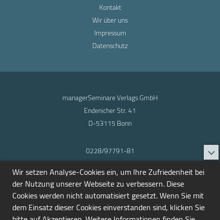
Kontakt
Wir über uns
Impressum
Datenschutz
managerSeminare Verlags GmbH
Endenicher Str. 41
D-53115 Bonn
0228/97791-81
info@seminarmarkt.de
Wir setzen Analyse-Cookies ein, um Ihre Zufriedenheit bei
© 2001-2026
der Nutzung unserer Webseite zu verbessern. Diese
Cookies werden nicht automatisiert gesetzt. Wenn Sie mit
dem Einsatz dieser Cookies einverstanden sind, klicken Sie
bitte auf Akzeptieren. Weitere Informationen finden Sie