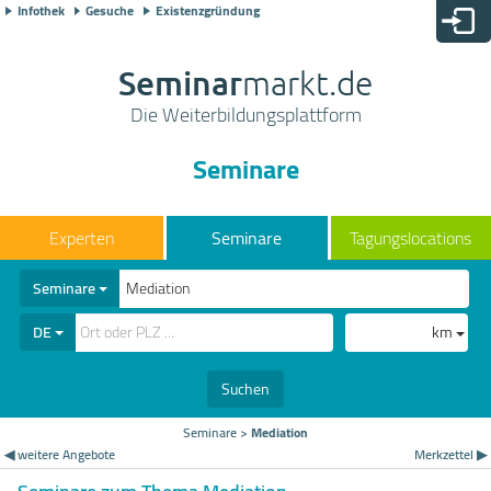
Infothek
Gesuche
Existenzgründung
Seminar
markt.de
Die Weiterbildungsplattform
Seminare
Seminare
Tagungslocations
Seminare
DE
km
Suchen
Seminare
>
Mediation
◀ weitere Angebote
Merkzettel ▶