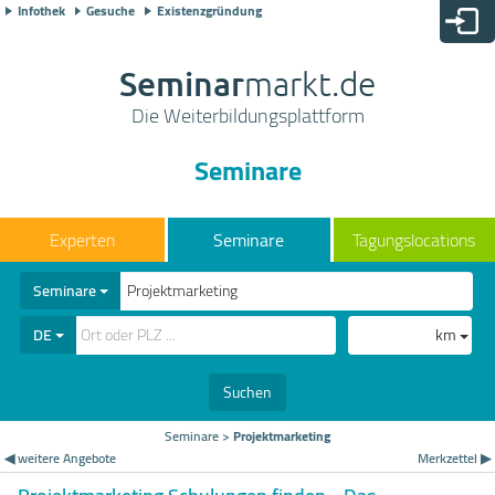
Infothek
Gesuche
Existenzgründung
Seminar
markt.de
Die Weiterbildungsplattform
Seminare
Seminare
Tagungslocations
Seminare
DE
km
Suchen
Seminare
>
Projektmarketing
◀ weitere Angebote
Merkzettel ▶