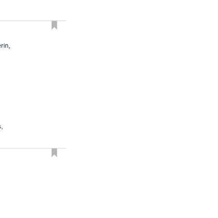
rin,
,