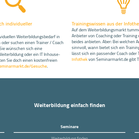
h individueller
Trainingswissen aus der Infoth
Auf dem Weiterbildungsmarkt tummel
Anbieter von Coaching oder Training 
viduellen Weiterbildungsbedarf in
beides anbieten. Aber: Bei welchen A
oder suchen einen Trainer / Coach
sinnvoll, wann bietet sich ein Traini
 Sie wünschen sich eine
lässt sich ein passender Coach oder 
iterbildung oder ein IT Inhouse-
Infothek
von Seminarmarkt.de gibt T
en Sie doch einen kostenfreien
eminarmarkt.de/Gesuche
.
Weiterbildung einfach finden
Seminare
Weiterbildung finden