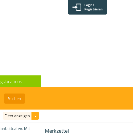
Login/
Registrieren
gslocations
Suchen
Filter
Filter anzeigen
ein-/ausblenden
Kontaktdaten. Mit
Merkzettel