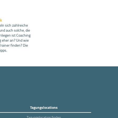
ek
n sich zahlreiche
und auch solche, die
nliegen ist Coaching
ng eher an? Und wie
Trainer finden? Die
ipps.
Tagungslocations
Tagungslocation finden