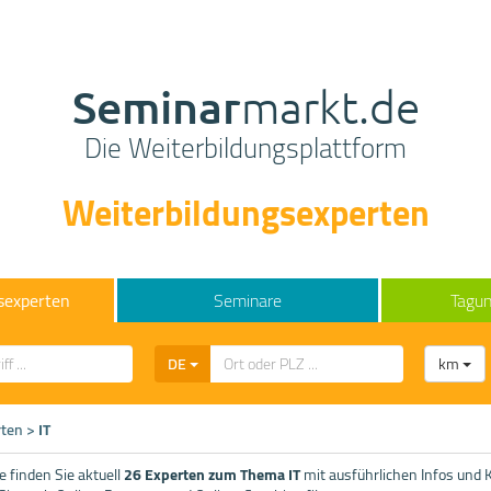
Seminar
markt.de
Die Weiterbildungsplattform
Weiterbildungsexperten
sexperten
Seminare
Tagun
DE
km
rten
>
IT
 finden Sie aktuell
26 Experten zum Thema IT
mit ausführlichen Infos und 