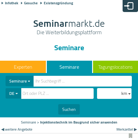
Infothek
Gesuche
Existenzgründung
Seminar
markt.de
Die Weiterbildungsplattform
Seminare
Seminare
Tagungslocations
Seminare
DE
km
Suchen
Seminare
>
Injektionstechnik im Baugrund sicher anwenden
◀ weitere Angebote
Merkzettel ▶