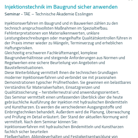
Injektionstechnik im Baugrund sicher anwenden
Seminar
-
TAE – Technische Akademie Esslingen
Injektionsverfahren im Baugrund und in Bauwerken zählen zu den
technisch anspruchsvollsten Maßnahmen im Spezialtiefbau.
Fehlinterpretationen von Materialkennwerten, unklare
Leistungsbeschreibungen oder mangelhafte Qualitätskontrollen führen in
der Praxis immer wieder zu Mängeln, Terminverzug und erheblichen
Haftungsrisiken.
Gleichzeitig erschweren Fachkräftemangel, komplexe
Baugrundverhältnisse und steigende Anforderungen aus Normen und
Regelwerken eine sichere Beurteilung von Angeboten und
Baustellensituationen.
Diese Weiterbildung vermittelt Ihnen die technischen Grundlagen
moderner Injektionsverfahren und verbindet sie mit praxisnahen
Demonstrationen typischer Prüfmethoden. Sie gewinnen ein belastbares
Verständnis für Materialverhalten, Einsatzgrenzen und
Qualitätssicherung – herstellerneutral und anwendungsorientiert.
Das Seminar vermittelt einen umfassenden Überblick über die heute
gebräuchliche Ausführung der Injektion mit hydraulischen Bindemitteln
und Kunstharzen. Es werden die verschiedenen Ausgangsstoffe und
Einbringtechniken behandelt. Außerdem wird die Planung, Überwachung
und Prüfung im Detail erläutert. Der Stand der aktuellen Normung wird
vermittelt. Nach dem Seminar können Sie:
Injektionsverfahren mit hydraulischen Bindemitteln und Kunstharzen
fachlich sicher beurteilen
Fließverhalten, Abbindeverhalten und Festigkeitsentwicklung von