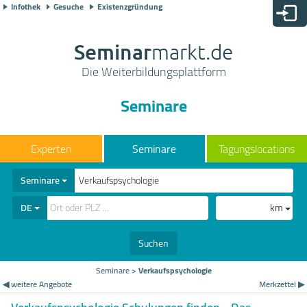
Infothek
Gesuche
Existenzgründung
Seminar
markt.de
Die Weiterbildungsplattform
Seminare
Seminare
Tagungslocations
Seminare
DE
km
Suchen
Seminare
>
Verkaufspsychologie
◀ weitere Angebote
Merkzettel ▶