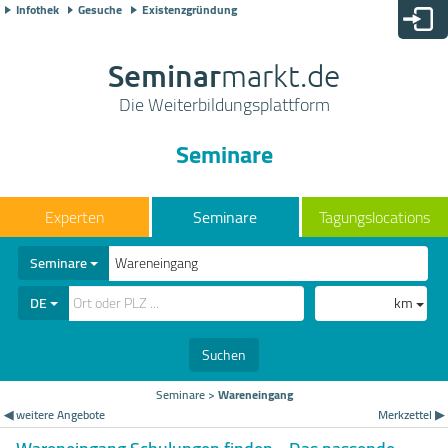
Infothek
Gesuche
Existenzgründung
Seminar
markt.de
Die Weiterbildungsplattform
Seminare
Seminare
Tagungslocations
Seminare
DE
km
Suchen
Seminare
>
Wareneingang
◀ weitere Angebote
Merkzettel ▶