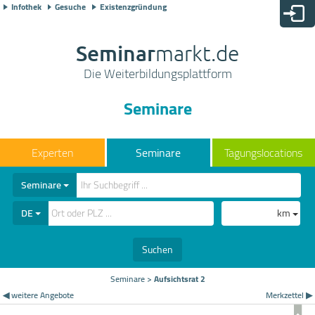
Infothek
Gesuche
Existenzgründung
Seminar
markt.de
Die Weiterbildungsplattform
Seminare
Seminare
Tagungslocations
Seminare
DE
km
Suchen
Seminare
>
Aufsichtsrat 2
◀ weitere Angebote
Merkzettel ▶