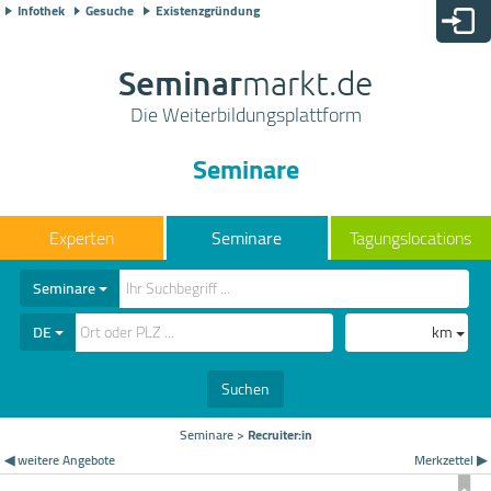
Infothek
Gesuche
Existenzgründung
Seminar
markt.de
Die Weiterbildungsplattform
Seminare
Seminare
Tagungslocations
Seminare
DE
km
Suchen
Seminare
>
Recruiter:in
◀ weitere Angebote
Merkzettel ▶