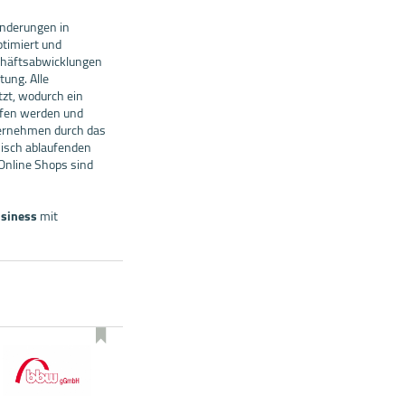
änderungen in
timiert und
schäftsabwicklungen
ung. Alle
zt, wodurch ein
ffen werden und
ternehmen durch das
nisch ablaufenden
 Online Shops sind
usiness
mit