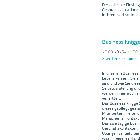
Der optimale Einstieg
Gesprächssituationen
in Ihrem vertrauten 
Business Knigg
20.08.
20
26- 21.08.
2 weitere Termine
In unserem Business K
Lebens kennen. Sie e
sind und wie Sie die
Selbstdarstellung und
werden Ihnen auch ei
vermittelt.
Das Business Knigge 
dieses gepflegt gest
Mitarbeiter in leiten
Menschen in Kontakt 
Das zweitägige Busi
Geschäftskontakten. 
Übungen vertieft. Si
was Ihr eigenes Hand