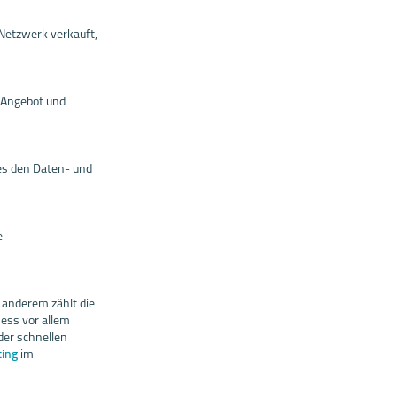
Netzwerk verkauft,
 Angebot und
hes den Daten- und
e
 anderem zählt die
ess vor allem
der schnellen
ting
im