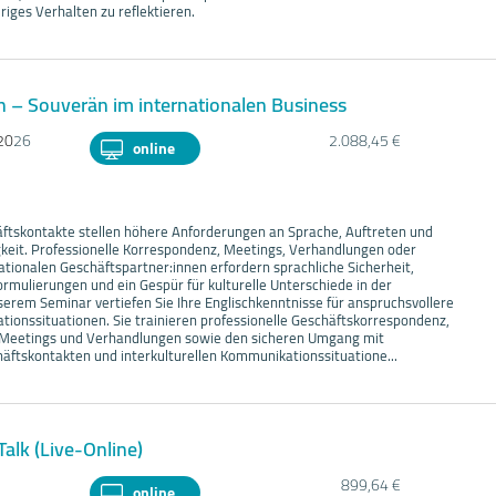
riges Verhalten zu reflektieren.
h – Souverän im internationalen Business
20
26
2.088,45 €
online
äftskontakte stellen höhere Anforderungen an Sprache, Auftreten und
eit. Professionelle Korrespondenz, Meetings, Verhandlungen oder
tionalen Geschäftspartner:innen erfordern sprachliche Sicherheit,
rmulierungen und ein Gespür für kulturelle Unterschiede in der
erem Seminar vertiefen Sie Ihre Englischkenntnisse für anspruchsvollere
tionssituationen. Sie trainieren professionelle Geschäftskorrespondenz,
 Meetings und Verhandlungen sowie den sicheren Umgang mit
häftskontakten und interkulturellen Kommunikationssituatione...
Talk (Live-Online)
899,64 €
online