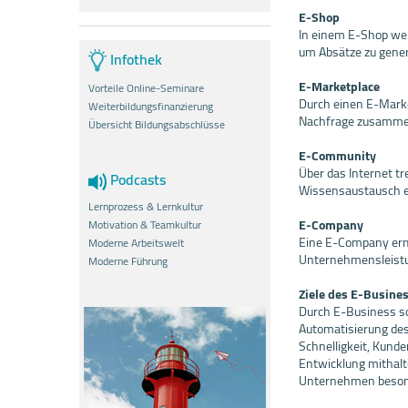
E-Shop
In einem E-Shop wer
um Absätze zu gener
Infothek
E-Marketplace
Vorteile Online-Seminare
Durch einen E-Marke
Weiterbildungsfinanzierung
Nachfrage zusammeng
Übersicht Bildungsabschlüsse
E-Community
Über das Internet t
Podcasts
Wissensaustausch er
Lernprozess & Lernkultur
E-Company
Motivation & Teamkultur
Eine E-Company ermö
Moderne Arbeitswelt
Unternehmensleistu
Moderne Führung
Ziele des E-Busine
Durch E-Business so
Automatisierung des
Schnelligkeit, Kunde
Entwicklung mithalt
Unternehmen besond