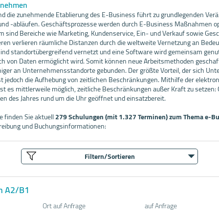
ernehmen
 und die zunehmende Etablierung des E-Business führt zu grundlegenden Ver
 und -abläufen. Geschäftsprozesse werden durch E-Business Maßnahmen op
lem sind Bereiche wie Marketing, Kundenservice, Ein- und Verkauf sowie Ge
eren verlieren räumliche Distanzen durch die weltweite Vernetzung an Bedeut
ind standortübergreifend vernetzt und eine Software wird gemeinsam genut
sch von Daten ermöglicht wird. Somit können neue Arbeitsmethoden gescha
niger an Unternehmensstandorte gebunden. Der größte Vorteil, der sich Un
st jedoch die Aufhebung von zeitlichen Beschränkungen. Mithilfe der elektro
t es mittlerweile möglich, zeitliche Beschränkungen außer Kraft zu setzen:
en des Jahres rund um die Uhr geöffnet und einsatzbereit.
 finden Sie aktuell
279 Schulungen (mit 1.327 Terminen) zum Thema e-B
hreibung und Buchungsinformationen:
Filtern/Sortieren
sh A2/B1
Ort auf Anfrage
auf Anfrage