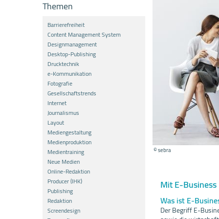
Themen
Barrierefreiheit
Content Management System
Designmanagement
Desktop-Publishing
Drucktechnik
e-Kommunikation
Fotografie
Gesellschaftstrends
Internet
Journalismus
Layout
Mediengestaltung
Medienproduktion
© sebra
Medientraining
Neue Medien
Online-Redaktion
Producer (IHK)
Mit E-Business
Publishing
Was ist E-Busine
Redaktion
Der Begriff E-Busin
Screendesign