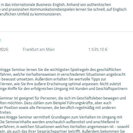
 in das internationale Business-English. Anhand von authentischen
 und praxisnahen Kommunikationsbeispielen lernen Sie schnell, auf Englisch
beruflichen Umfeld zu kommunizieren.
e
20
26
Frankfurt am Main
1.535,10 €
nigge Seminar lernen Sie die wichtigsten Spielregeln des geschäftlichen
rfahren, welche Verhaltensweisen in verschiedenen Situationen angebracht
se bewusst umsetzen. Außerdem erhalten Sie wertvolle Tipps zur
 lernen, wie Sie Ihre äußere Erscheinung optimal anpassen. Nicht zuletzt
nige Kniffe für den erfolgreichen Umgang mit Kunden und Geschäftspartnern
Seminar ist geeignet für Personen, die sich im Geschäftsleben bewegen und
alten möchten. Dazu zählen zum Beispiel Führungskräfte, aber auch
der Position sowie alle Personen, die beruflich regelmäßig mit anderen
treten.
ness Knigge Seminar vermittelt Grundlagen zum Verhalten im Umgang mit
Die Seminarinhalte werden anschaulich aufbereitet und anschließend in
e erfahren, in welchen Situationen welches Verhalten angemessen ist - sowohl
eln, als auch das Ihrer Gesprächspartner betrifft. Außerdem bekommen Sie