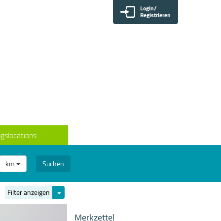
Login/
Registrieren
gslocations
km
Suchen
Filter
Filter anzeigen
ein-/ausblenden
Merkzettel