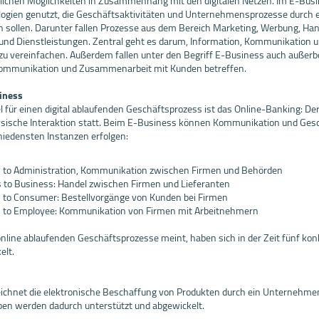
tlichen Möglichkeiten in Zusammenhang mit den digitalen Netzen. Im E-Busi
ogien genutzt, die Geschäftsaktivitäten und Unternehmensprozesse durch 
n sollen. Darunter fallen Prozesse aus dem Bereich Marketing, Werbung, Han
und Dienstleistungen. Zentral geht es darum, Information, Kommunikation 
 zu vereinfachen. Außerdem fallen unter den Begriff E-Business auch außerbe
 Kommunikation und Zusammenarbeit mit Kunden betreffen.
siness
el für einen digital ablaufenden Geschäftsprozess ist das Online-Banking: D
ysische Interaktion statt. Beim E-Business können Kommunikation und Ges
iedensten Instanzen erfolgen:
 to Administration, Kommunikation zwischen Firmen und Behörden
 to Business: Handel zwischen Firmen und Lieferanten
 to Consumer: Bestellvorgänge von Kunden bei Firmen
 to Employee: Kommunikation von Firmen mit Arbeitnehmern
nline ablaufenden Geschäftsprozesse meint, haben sich in der Zeit fünf konk
elt.
ichnet die elektronische Beschaffung von Produkten durch ein Unternehme
en werden dadurch unterstützt und abgewickelt.