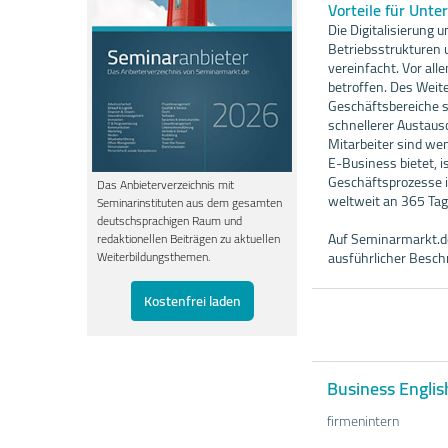
Vorteile für Unt
Die Digitalisierung
Betriebsstrukturen
vereinfacht. Vor al
betroffen. Des Weit
Geschäftsbereiche s
schnellerer Austau
Mitarbeiter sind we
E-Business bietet, i
Geschäftsprozesse is
Das Anbieterverzeichnis mit
weltweit an 365 Tag
Seminarinstituten aus dem gesamten
deutschsprachigen Raum und
Auf Seminarmarkt.de
redaktionellen Beiträgen zu aktuellen
ausführlicher Besc
Weiterbildungsthemen.
Kostenfrei laden
Business Engli
firmenintern