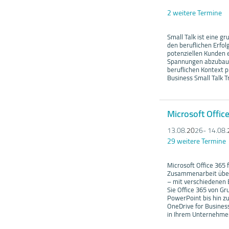
2 weitere Termine
Small Talk ist eine 
den beruflichen Erfo
potenziellen Kunden 
Spannungen abzubaue
beruflichen Kontext p
Business Small Talk T
Microsoft Offic
13.08.
20
26- 14.08.
29 weitere Termine
Microsoft Office 365
Zusammenarbeit über 
– mit verschiedenen
Sie Office 365 von G
PowerPoint bis hin z
OneDrive for Busines
in Ihrem Unternehme