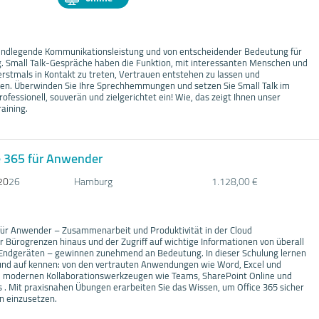
grundlegende Kommunikationsleistung und von entscheidender Bedeutung für
lg. Small Talk-Gespräche haben die Funktion, mit interessanten Menschen und
erstmals in Kontakt zu treten, Vertrauen entstehen zu lassen und
n. Überwinden Sie Ihre Sprechhemmungen und setzen Sie Small Talk im
rofessionell, souverän und zielgerichtet ein! Wie, das zeigt Ihnen unser
raining.
e 365 für Anwender
20
26
Hamburg
1.128,00 €
 für Anwender – Zusammenarbeit und Produktivität in der Cloud
Bürogrenzen hinaus und der Zugriff auf wichtige Informationen von überall
 Endgeräten – gewinnen zunehmend an Bedeutung. In dieser Schulung lernen
rund auf kennen: von den vertrauten Anwendungen wie Word, Excel und
u modernen Kollaborationswerkzeugen wie Teams, SharePoint Online und
s . Mit praxisnahen Übungen erarbeiten Sie das Wissen, um Office 365 sicher
n einzusetzen.