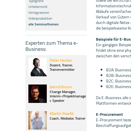
sowie die wirtschaf
Typografie
Informationstechnol
Urheberrecht
Abläufe vereinfache
Verlagswesen
Verkauf von Gütern 
Videoproduktion
durch digitale Netze
alle Seminarthemen
die beispielsweise
Beispiele für E-Bu
Experten zum Thema e-
Ein gängiges Beispi
Business:
findet ohne eine ph
zwischen den versch
Peter Hecker
Dozent
,
Trainer
,
Trainervermittler
B2A: Business
B2B: Business
B2C: Business
B2E: Business
Bernd Braun
Change Manager
,
Interim-/Projektmanage
Da E-Business alle o
r
,
Speaker
Plattformen entwick
Martin Pawlik
E-Procurement
Coach
,
Mediator
,
Trainer
E-Procurement beze
Beschaffungsaufgab