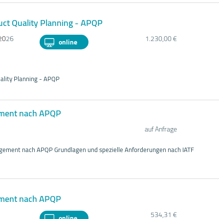
ct Quality Planning - APQP
20
26
1.230,00 €
online
ality Planning - APQP
ment nach APQP
auf Anfrage
gement nach APQP Grundlagen und spezielle Anforderungen nach IATF
ment nach APQP
534,31 €
online