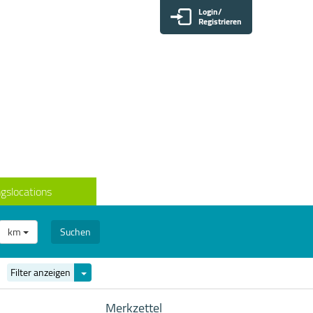
Login/
Registrieren
gslocations
km
Suchen
Filter
Filter anzeigen
ein-/ausblenden
Merkzettel