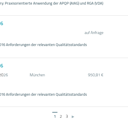
: Praxisorientierte Anwendung der APQP (AIAG) und RGA (VDA)
16
auf Anfrage
016 Anforderungen der relevanten Qualitätsstandards
16
20
26
München
950,81 €
016 Anforderungen der relevanten Qualitätsstandards
1
2
3
▶