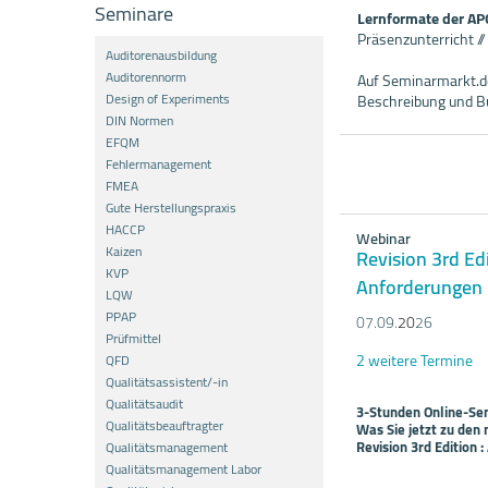
Seminare
Lernformate der A
Präsenzunterricht /
Auditorenausbildung
Auditorennorm
Auf Seminarmarkt.de
Design of Experiments
Beschreibung und B
DIN Normen
EFQM
Fehlermanagement
FMEA
Gute Herstellungspraxis
HACCP
Webinar
Kaizen
Revision 3rd Ed
KVP
Anforderungen
LQW
PPAP
07.09.
20
26
Prüfmittel
2 weitere Termine
QFD
Qualitätsassistent/-in
Qualitätsaudit
3-Stunden Online-Se
Qualitätsbeauftragter
Was Sie jetzt zu de
Revision 3rd Edition
Qualitätsmanagement
Qualitätsmanagement Labor