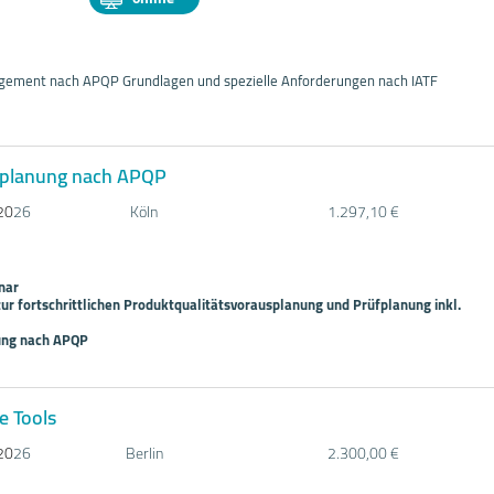
gement nach APQP Grundlagen und spezielle Anforderungen nach IATF
splanung nach APQP
20
26
Köln
1.297,10 €
nar
ur fortschrittlichen Produktqualitätsvorausplanung und Prüfplanung inkl.
ung nach APQP
e Tools
20
26
Berlin
2.300,00 €