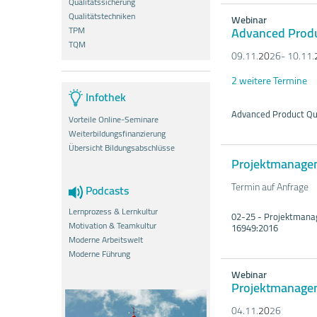
Qualitätssicherung
Qualitätstechniken
Webinar
Advanced Produ
TPM
TQM
09.11.
20
26- 10.11.
2 weitere Termine
Infothek
Advanced Product Qu
Vorteile Online-Seminare
Weiterbildungsfinanzierung
Übersicht Bildungsabschlüsse
Projektmanage
Termin auf Anfrage
Podcasts
Lernprozess & Lernkultur
02-25 - Projektmana
Motivation & Teamkultur
16949:2016
Moderne Arbeitswelt
Moderne Führung
Webinar
Projektmanage
04.11.
20
26