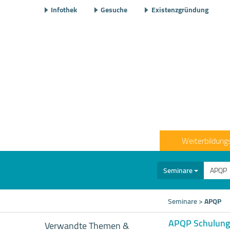
Infothek
Gesuche
Existenzgründung
Weiterbildung
Seminare
Seminare
>
APQP
APQP Schulunge
Verwandte Themen &