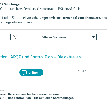
PQP Schulungen
/ Onlinekurs bzw. Fernkurs // Kombination Präsenz & Online
 finden Sie aktuell
29 Schulungen (mit 101 Terminen) zum Thema APQP
mi
uchungsinformationen:
Filtern/Sortieren
ition : APQP und Control Plan – Die aktuellen
345,10 €
online
minar
n neuen Referenzhandbüchern wissen müssen
 : APQP und Control Plan – Die aktuellen Anforderungen