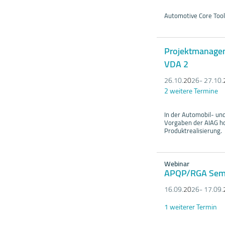
Automotive Core Tool
Projektmanagem
VDA 2
26.10.
20
26- 27.10.
2 weitere Termine
In der Automobil- und
Vorgaben der AIAG h
Produktrealisierung.
Webinar
APQP/RGA Semin
16.09.
20
26- 17.09.
1 weiterer Termin