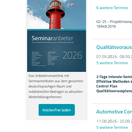
6 weitere Termine
02-25 - Projektmana
16949:2016
Qualitätsvorau
07.09.
20
26- 08.09.
5 weitere Termine
Das Anbieterverzeichnis mit
2-Tage Intensiv-Semi
Seminarinstituten aus dem gesamten
Effektive Methoden z
Control Plan
deutschsprachigen Raum und
Qualitätsvorausplan
redaktionellen Beiträgen zu aktuellen
Weiterbildungsthemen.
Kostenfrei laden
Automotive Cor
17.08.
20
26- 20.08.
5 weitere Termine