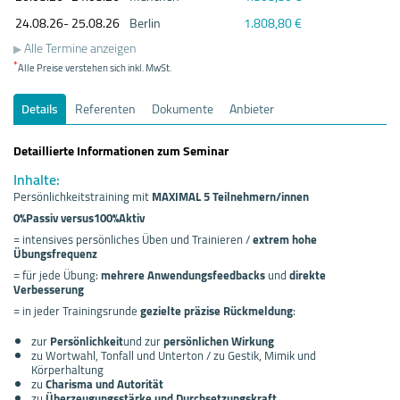
24.08.
26- 25.08.
26
Berlin
1.808,80 €
Alle Termine anzeigen
*
Alle Preise verstehen sich inkl. MwSt.
Details
Referenten
Dokumente
Anbieter
Detaillierte Informationen zum Seminar
Inhalte:
Persönlichkeitstraining mit
MAXIMAL 5 Teilnehmern/innen
0%Passiv versus
100%Aktiv
= intensives persönliches Üben und Trainieren /
extrem hohe
Übungsfrequenz
= für jede Übung:
mehrere Anwendungsfeedbacks
und
direkte
Verbesserung
= in jeder Trainingsrunde
gezielte präzise Rückmeldung
:
zur
Persönlichkeit
und zur
persönlichen Wirkung
zu Wortwahl, Tonfall und Unterton / zu Gestik, Mimik und
Körperhaltung
zu
Charisma und Autorität
zu
Überzeugungsstärke und Durchsetzungskraft