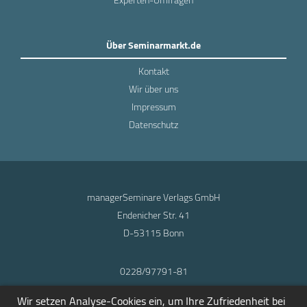
Über Seminarmarkt.de
Kontakt
Wir über uns
Impressum
Datenschutz
managerSeminare Verlags GmbH
Endenicher Str. 41
D-53115 Bonn
0228/97791-81
info@seminarmarkt.de
Wir setzen Analyse-Cookies ein, um Ihre Zufriedenheit bei
© 2001-2026