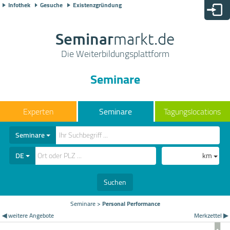
Infothek
Gesuche
Existenzgründung
Seminar
markt.de
Die Weiterbildungsplattform
Seminare
Seminare
Tagungslocations
Seminare
DE
km
Suchen
Seminare
>
Personal Performance
◀ weitere Angebote
Merkzettel ▶