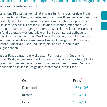
Cloud CC - Print- und digitales Layout mit InDesign und P
IT-Trainingszentrum GmbH
esign und Photoshop Kombinationskurs für Anfänger konzipiert, die
 als auch mit InDesign arbeiten möchten. Wer Dokumente für den Druck
 erstellt, ist mit den Programmen InDesign und Photoshop bestens
en in dem Seminar zunächst die Funktionen kennen, mit denen Sie
üren, Plakate oder Flyer gestalten. Im Anschluss schauen wir uns an,
e für die digitale Medienproduktion benötigen. Darauf aufbauend
eile eines medienneutralen Workflows. Sie lernen, wann Sie welches
und verstehen das Zusammenwirken von InDesign und Photoshop.
sere Trainer die Tipps und Tricks, die sie sich in jahrelanger
eignet haben.
egt der Fokus darauf, die wichtigsten Funktionen in InDesign und
n und Designaufgaben sinnvoll und damit medienübergreifend (nicht auf
gelegt) anzugehen. Die einzelnen Themen werden in diesem Seminar
ehandelt als in den InDesign und Photoshop Einzelkursen.
*
Ort
Preis
Dortmund
1.654,10 €
Krefeld
1.654,10 €
Erfurt
1.654,10 €