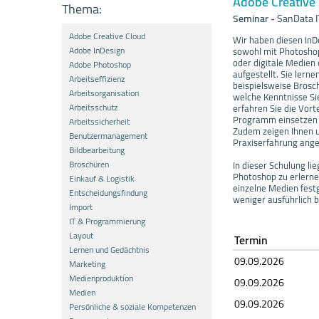
Adobe Creative 
Thema:
Seminar
-
SanData 
Adobe Creative Cloud
Wir haben diesen InD
Adobe InDesign
sowohl mit Photoshop
oder digitale Medien
Adobe Photoshop
aufgestellt. Sie lern
Arbeitseffizienz
beispielsweise Brosch
Arbeitsorganisation
welche Kenntnisse Si
Arbeitsschutz
erfahren Sie die Vort
Programm einsetzen 
Arbeitssicherheit
Zudem zeigen Ihnen un
Benutzermanagement
Praxiserfahrung ange
Bildbearbeitung
Broschüren
In dieser Schulung li
Photoshop zu erlerne
Einkauf & Logistik
einzelne Medien fest
Entscheidungsfindung
weniger ausführlich b
Import
IT & Programmierung
Layout
Termin
Lernen und Gedächtnis
09.09.
20
26
Marketing
Medienproduktion
09.09.
20
26
Medien
09.09.
20
26
Persönliche & soziale Kompetenzen