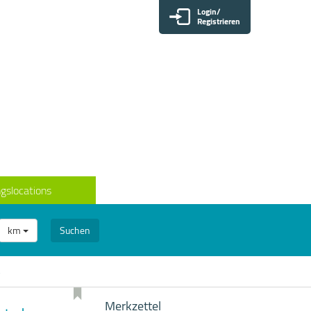
Login/
Registrieren
gslocations
km
Suchen
p
Merkzettel