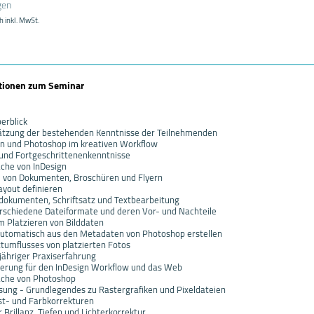
gen
h inkl. MwSt.
ationen zum Seminar
erblick
hätzung der bestehenden Kenntnisse der Teilnehmenden
ign und Photoshop im kreativen Workflow
und Fortgeschrittenenkenntnisse
äche von InDesign
u von Dokumenten, Broschüren und Flyern
ayout definieren
dokumenten, Schriftsatz und Textbearbeitung
verschiedene Dateiformate und deren Vor- und Nachteile
im Platzieren von Bilddaten
 automatisch aus den Metadaten von Photoshop erstellen
xtumflusses von platzierten Fotos
jähriger Praxiserfahrung
erung für den InDesign Workflow und das Web
äche von Photoshop
ösung - Grundlegendes zu Rastergrafiken und Pixeldateien
ast- und Farbkorrekturen
Brillanz, Tiefen und Lichterkorrektur