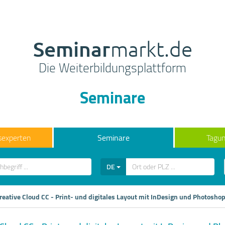
Seminar
markt.de
Die Weiterbildungsplattform
Seminare
sexperten
Seminare
Tagun
DE
eative Cloud CC - Print- und digitales Layout mit InDesign und Photosho