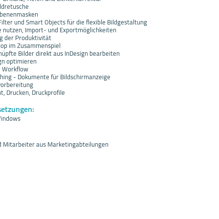
ildretusche
s Ebenenmasken
ilter und Smart Objects für die flexible Bildgestaltung
e nutzen, Import- und Exportmöglichkeiten
ng der Produktivität
hop im Zusammenspiel
knüpfte Bilder direkt aus InDesign bearbeiten
ign optimieren
e Workflow
hing - Dokumente für Bildschirmanzeige
vorbereitung
ht, Drucken, Druckprofile
setzungen:
Windows
nd Mitarbeiter aus Marketingabteilungen