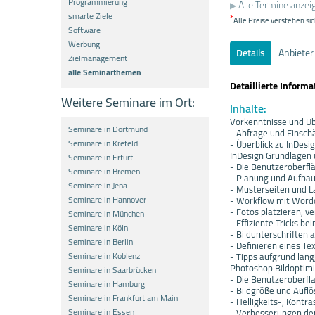
Programmierung
Alle Termine anzei
smarte Ziele
*
Alle Preise verstehen sic
Software
Werbung
Details
Anbieter
Zielmanagement
alle Seminarthemen
Detaillierte Inform
Weitere Seminare im Ort:
Inhalte:
Vorkenntnisse und Üb
Seminare in Dortmund
- Abfrage und Einsc
Seminare in Krefeld
- Überblick zu InDes
InDesign Grundlagen 
Seminare in Erfurt
- Die Benutzeroberfl
Seminare in Bremen
- Planung und Aufba
Seminare in Jena
- Musterseiten und L
Seminare in Hannover
- Workflow mit Word
- Fotos platzieren, 
Seminare in München
- Effiziente Tricks be
Seminare in Köln
- Bildunterschriften
Seminare in Berlin
- Definieren eines Te
Seminare in Koblenz
- Tipps aufgrund lang
Photoshop Bildoptimi
Seminare in Saarbrücken
- Die Benutzeroberfl
Seminare in Hamburg
- Bildgröße und Aufl
Seminare in Frankfurt am Main
- Helligkeits-, Kontr
Seminare in Essen
- Verbesserungen der 