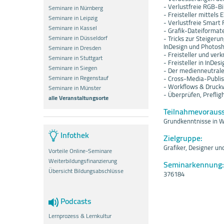
- Verlustfreie RGB-B
Seminare in Nürnberg
- Freisteller mittel
Seminare in Leipzig
- Verlustfreie Smart F
Seminare in Kassel
- Grafik-Dateiformat
Seminare in Düsseldorf
- Tricks zur Steigeru
InDesign und Photos
Seminare in Dresden
- Freisteller und ver
Seminare in Stuttgart
- Freisteller in InDes
Seminare in Siegen
- Der medienneutral
Seminare in Regenstauf
- Cross-Media-Publis
- Workflows & Druck
Seminare in Münster
- Überprüfen, Preflig
alle Veranstaltungsorte
Teilnahmevoraus
Grundkenntnisse in 
Infothek
Zielgruppe:
Grafiker, Designer u
Vorteile Online-Seminare
Weiterbildungsfinanzierung
Seminarkennung:
Übersicht Bildungsabschlüsse
376184
Podcasts
Lernprozess & Lernkultur